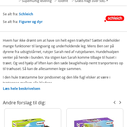
Superhurtig levering
Toldfrit
Gratis fragt over 500,-*
Se alt fra:
Schleich
Se alt fra:
Figurer og dyr
Hvem har ikke drømt om at have sin helt egen træhytte? Sættet indeholder
mange funktioner til langvarig og underholdende leg. Mens Ben ser på
dyrene fra udsigtstårnet, rutsjer Sarah ned af rutsjebanen. Hundehvalpen
venter på hende i bunden. Via stigen kan Sarah komme tilbage til huset i
træet. Og ved hjælp af liften kan den søde beaglehvalp nemt tranporteres op
til træhuset. Så kan de allesammen lege sammen.
I den hule træstamme bor pindsvinet og den lille fugl elsker at være i
trætoppen mellem alle bladene.
Læs hele beskrivelsen
Med 2 menneskefigurer, 4 dyr og en masse tilbehør er dette legesæt den
perfekte gave til børn fra 3 år og opefter. Sættet er også den ideelle tilføjelse
Andre forslag til dig:
til Bondehuset med stald 42407 (sælges separat)
Schleich figurerne er alle naturtro og bidrager til pedagogisk leg.
Med rutsjebane, gynge og stige
Kassen kan løftes op til legehuset ved hjælp af liften