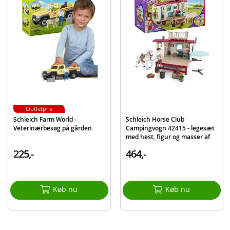
Med spændende udsigtstårn til at se på dyrene
Pindsvinets hjem er den hule træstamme
Figurene har bevægelige arme og ben
Indeholder:
Schleich Eventyrligt Træhus
2 figurer
Hundehvalp
Outletpris
Egern
Schleich Farm World -
Schleich Horse Club
Pindsvin
Veterinærbesøg på gården
Campingvogn 42415 - legesæt
med hest, figur og masser af
Fugl
tilbehør
225,-
464,-
Rutsjebane
Gynge
Stige
Køb nu
Køb nu
Og meget mere
Detaljer:
Mål: 32 x 23 x 29 cm (B x D x H)