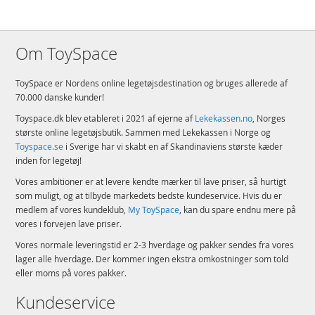
Alder: fra 3 år
Produktdetaljer
Model
42408
Om ToySpace
EAN
4055744021077
ToySpace er Nordens online legetøjsdestination og bruges allerede af
Mærke
Schleich
70.000 danske kunder!
Toyspace.dk blev etableret i 2021 af ejerne af
Lekekassen.no
, Norges
største online legetøjsbutik. Sammen med Lekekassen i Norge og
Toyspace.se
i Sverige har vi skabt en af Skandinaviens største kæder
inden for legetøj!
Vores ambitioner er at levere kendte mærker til lave priser, så hurtigt
som muligt, og at tilbyde markedets bedste kundeservice. Hvis du er
medlem af vores kundeklub,
My ToySpace
, kan du spare endnu mere på
vores i forvejen lave priser.
Vores normale leveringstid er 2-3 hverdage og pakker sendes fra vores
lager alle hverdage. Der kommer ingen ekstra omkostninger som told
eller moms på vores pakker.
Kundeservice