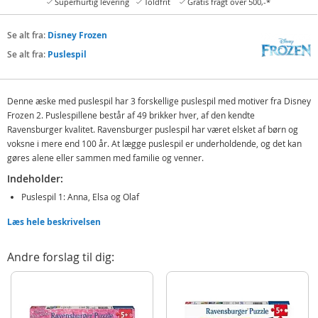
Superhurtig levering
Toldfrit
Gratis fragt over 500,-*
Se alt fra:
Disney Frozen
Se alt fra:
Puslespil
Denne æske med puslespil har 3 forskellige puslespil med motiver fra Disney
Frozen 2. Puslespillene består af 49 brikker hver, af den kendte
Ravensburger kvalitet. Ravensburger puslespil har været elsket af børn og
voksne i mere end 100 år. At lægge puslespil er underholdende, og det kan
gøres alene eller sammen med familie og venner.
Indeholder:
Puslespil 1: Anna, Elsa og Olaf
Puslespil 2: Elsa
Læs hele beskrivelsen
Puslespil 3: Anna, Elsa, Kristoff, Olaf og Sven
Andre forslag til dig:
Detaljer:
Mål færdig puslet: 21,5 x 21,5 cm (LxH)
Antal brikker: 3 x 49
Motiv: Disney Frozen 2