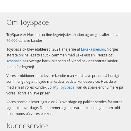
Om ToySpace
ToySpace er Nordens online legetøjsdestination og bruges allerede af
70.000 danske kunder!
Toyspace.dk blev etableret i 2021 af ejerne af
Lekekassen.no
, Norges
største online legetøjsbutik. Sammen med Lekekassen i Norge og
Toyspace.se
i Sverige har vi skabt en af Skandinaviens største kæder
inden for legetøj!
Vores ambitioner er at levere kendte mærker til lave priser, så hurtigt
som muligt, og at tilbyde markedets bedste kundeservice. Hvis du er
medlem af vores kundeklub,
My ToySpace
, kan du spare endnu mere på
vores i forvejen lave priser.
Vores normale leveringstid er 2-3 hverdage og pakker sendes fra vores
lager alle hverdage. Der kommer ingen ekstra omkostninger som told
eller moms på vores pakker.
Kundeservice