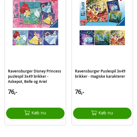
Alder: fra 5 år
Produktdetaljer
Model
050116
EAN
4005556050116
Mærke
Disney Frozen
Ravensburger Disney Princess
Ravensburger Puslespil 3x49
puslespil 3x49 brikker -
brikker - magiske karakterer
Askepot, Belle og Ariel
76,-
76,-
Køb nu
Køb nu