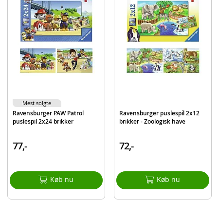
Produktdetaljer
Model
10105729
EAN
4005556057290
Mærke
Ravensburger
Mest solgte
Ravensburger PAW Patrol
Ravensburger puslespil 2x12
puslespil 2x24 brikker
brikker - Zoologisk have
77,-
72,-
Køb nu
Køb nu