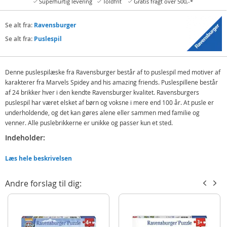
Superhurtig levering
Toldfrit
Gratis fragt over 500,-*
Se alt fra:
Ravensburger
Se alt fra:
Puslespil
Denne puslespilæske fra Ravensburger består af to puslespil med motiver af
karakterer fra Marvels Spidey and his amazing friends. Puslespillene består
af 24 brikker hver i den kendte Ravensburger kvalitet. Ravensburgers
puslespil har været elsket af børn og voksne i mere end 100 år. At pusle er
underholdende, og det kan gøres alene eller sammen med familie og
venner. Alle puslebrikkerne er unikke og passer kun et sted.
Indeholder:
2 Ravensburger puslespil 24 brikker - Spidey & his Amazing Friends
Læs hele beskrivelsen
Detaljer:
Andre forslag til dig:
Mål færdig: ca. 18 x 26 cm
Antal brikker: 2x24
Alder: fra 4 år