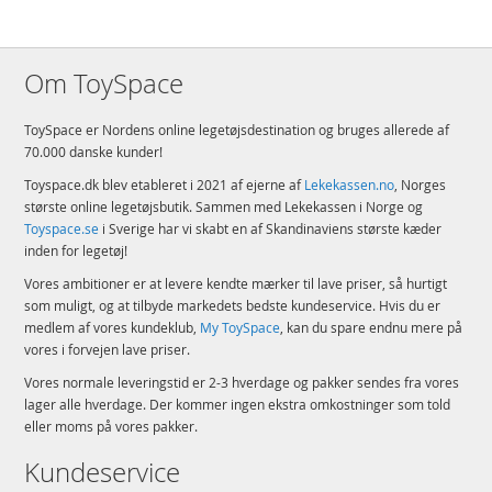
Om ToySpace
ToySpace er Nordens online legetøjsdestination og bruges allerede af
70.000 danske kunder!
Toyspace.dk blev etableret i 2021 af ejerne af
Lekekassen.no
, Norges
største online legetøjsbutik. Sammen med Lekekassen i Norge og
Toyspace.se
i Sverige har vi skabt en af Skandinaviens største kæder
inden for legetøj!
Vores ambitioner er at levere kendte mærker til lave priser, så hurtigt
som muligt, og at tilbyde markedets bedste kundeservice. Hvis du er
medlem af vores kundeklub,
My ToySpace
, kan du spare endnu mere på
vores i forvejen lave priser.
Vores normale leveringstid er 2-3 hverdage og pakker sendes fra vores
lager alle hverdage. Der kommer ingen ekstra omkostninger som told
eller moms på vores pakker.
Kundeservice