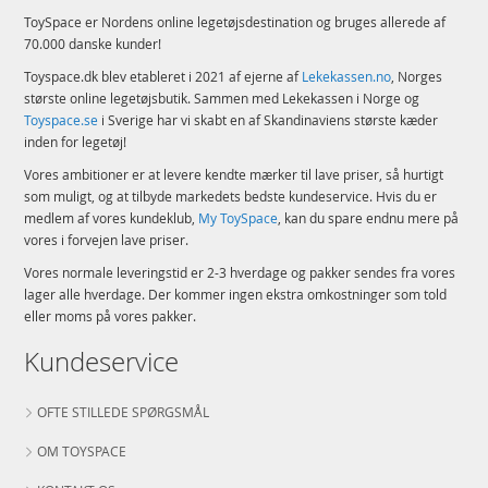
ToySpace er Nordens online legetøjsdestination og bruges allerede af
70.000 danske kunder!
Toyspace.dk blev etableret i 2021 af ejerne af
Lekekassen.no
, Norges
største online legetøjsbutik. Sammen med Lekekassen i Norge og
Toyspace.se
i Sverige har vi skabt en af Skandinaviens største kæder
inden for legetøj!
Vores ambitioner er at levere kendte mærker til lave priser, så hurtigt
som muligt, og at tilbyde markedets bedste kundeservice. Hvis du er
medlem af vores kundeklub,
My ToySpace
, kan du spare endnu mere på
vores i forvejen lave priser.
Vores normale leveringstid er 2-3 hverdage og pakker sendes fra vores
lager alle hverdage. Der kommer ingen ekstra omkostninger som told
eller moms på vores pakker.
Kundeservice
OFTE STILLEDE SPØRGSMÅL
OM TOYSPACE