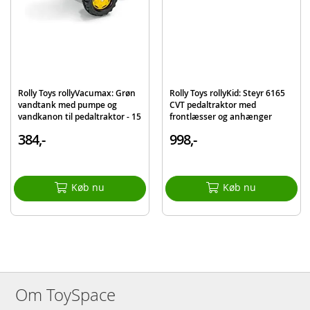
Vægt: 2,4 kg
Alder: Fra 2,5 år
Produktdetaljer
Model
128822
EAN
4006485128822
Rolly Toys rollyVacumax: Grøn
Rolly Toys rollyKid: Steyr 6165
Mærke
RollyToys
vandtank med pumpe og
CVT pedaltraktor med
vandkanon til pedaltraktor - 15
frontlæsser og anhænger
liter
384,-
998,-
Køb nu
Køb nu
Om ToySpace