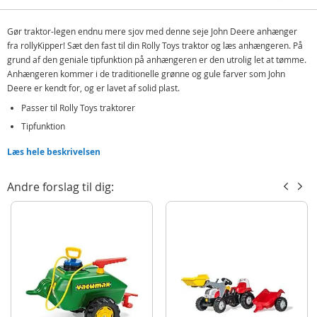
Gør traktor-legen endnu mere sjov med denne seje John Deere anhænger
fra rollyKipper! Sæt den fast til din Rolly Toys traktor og læs anhængeren. På
grund af den geniale tipfunktion på anhængeren er den utrolig let at tømme.
Anhængeren kommer i de traditionelle grønne og gule farver som John
Deere er kendt for, og er lavet af solid plast.
Passer til Rolly Toys traktorer
Tipfunktion
Produktdetaljer
Nem at håndtere
Model
128822
Læs hele beskrivelsen
Plasthjul
EAN
4006485128822
Andre forslag til dig:
Anhængeren passer til Rolly Toys pedaltraktorer, og gør at barnet kan tage
Mærke
RollyToys
favorit legetøjet med på tur. Anhængeren kan tippes, og sættes meget nemt
på traktoren - noget barnet kan klare selv.
Indeholder:
RollyKipper John Deere tipanhænger
Detaljer:
Mål: 56 x 34 x 46,5 cm