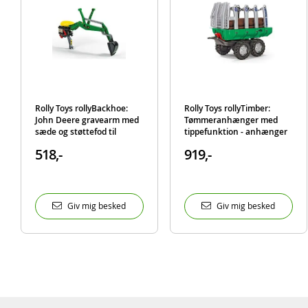
Rolly Toys rollyBackhoe:
Rolly Toys rollyTimber:
John Deere gravearm med
Tømmeranhænger med
sæde og støttefod til
tippefunktion - anhænger
pedaltraktor
med tømmer til
518,-
919,-
pedaltraktor
Giv mig besked
Giv mig besked