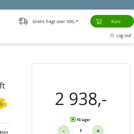
Gratis fragt over
500,-
Kurv
Log ind
ft
2 938,-
På lager
-
+
ktor