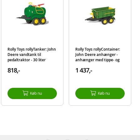
Rolly Toys rollyTanker: John
Rolly Toys rollyContainer:
Deere vandtank til
John Deere anhænger -
pedaltraktor - 30 liter
anhænger med tippe- og
lastefunktion til
818,-
1 437,-
pedaltraktor
n af
Køb nu
Køb nu