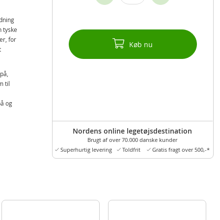
dning
n tyske
r, for
Køb nu
t
på,
 til
på og
Nordens online legetøjsdestination
Brugt af over 70.000 danske kunder
Superhurtig levering
Toldfrit
Gratis fragt over 500,-*