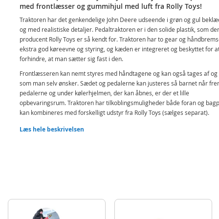
med frontlæsser og gummihjul med luft fra Rolly Toys!
Traktoren har det genkendelige John Deere udseende i grøn og gul beklæ
og med realistiske detaljer. Pedaltraktoren er i den solide plastik, som de
producent Rolly Toys er så kendt for. Traktoren har to gear og håndbremse
ekstra god køreevne og styring, og kæden er integreret og beskyttet for a
forhindre, at man sætter sig fast i den.
Frontlæsseren kan nemt styres med håndtagene og kan også tages af og 
som man selv ønsker. Sædet og pedalerne kan justeres så barnet når frem
pedalerne og under kølerhjelmen, der kan åbnes, er der et lille
opbevaringsrum. Traktoren har tilkoblingsmuligheder både foran og bag
kan kombineres med forskelligt udstyr fra Rolly Toys (sælges separat).
Aftagelig frontlæsser
Læs hele beskrivelsen
Justerbart sæde og pedaler
Håndbremser og 2 gear
Motorhjelmen kan åbnes
Beskyttet og integreret kæde
Tilkoblingspunkter foran og bagpå
Dæk med luft
Pneumatiske hjul