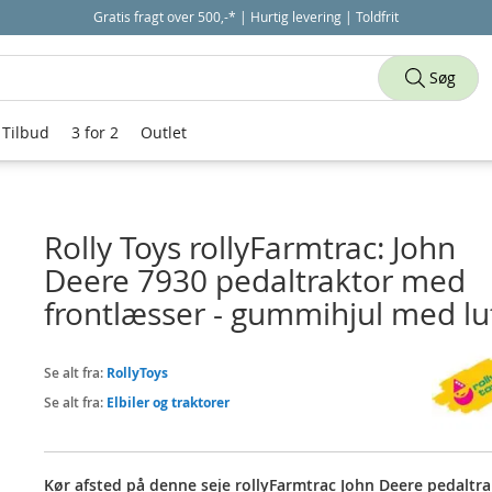
Gratis fragt over 500,-* | Hurtig levering | Toldfrit
Søg
Tilbud
3 for 2
Outlet
Rolly Toys rollyFarmtrac: John
Deere 7930 pedaltraktor med
frontlæsser - gummihjul med lu
Se alt fra:
RollyToys
Se alt fra:
Elbiler og traktorer
Kør afsted på denne seje rollyFarmtrac John Deere pedaltra