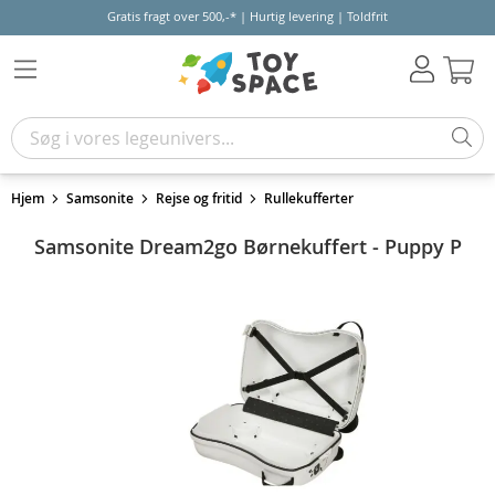
Gratis fragt over 500,-* | Hurtig levering | Toldfrit
Kur
Hjem
Samsonite
Rejse og fritid
Rullekufferter
Samsonite Dream2go Børnekuffert - Puppy P