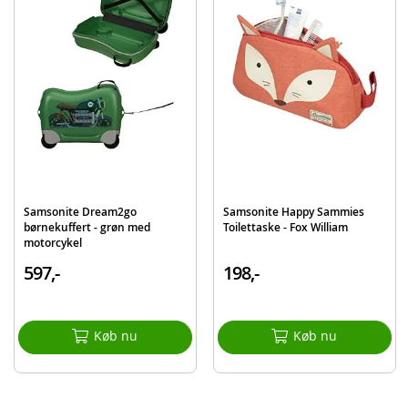
Mål: 38 x 52 x 21 cm
Volumen: 30 liter
Maks bærevægt: 50 kg
Produktdetaljer
Model
145033-9568
EAN
5400520185464
Mærke
Samsonite
Samsonite Dream2go
Samsonite Happy Sammies
børnekuffert - grøn med
Toilettaske - Fox William
motorcykel
597,-
198,-
Køb nu
Køb nu