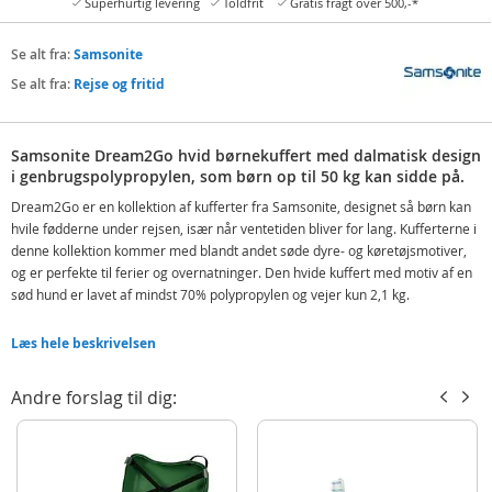
Superhurtig levering
Toldfrit
Gratis fragt over 500,-*
Se alt fra:
Samsonite
Se alt fra:
Rejse og fritid
Samsonite Dream2Go hvid børnekuffert med dalmatisk design
i genbrugspolypropylen, som børn op til 50 kg kan sidde på.
Dream2Go er en kollektion af kufferter fra Samsonite, designet så børn kan
hvile fødderne under rejsen, især når ventetiden bliver for lang. Kufferterne i
denne kollektion kommer med blandt andet søde dyre- og køretøjsmotiver,
og er perfekte til ferier og overnatninger. Den hvide kuffert med motiv af en
sød hund er lavet af mindst 70% polypropylen og vejer kun 2,1 kg.
Børnekufferterne fra Dream2Go har en fast 2-punktslås, tophåndtag og en
Læs hele beskrivelsen
rem til enten at trække tasken med barnet på eller bruge den som
skulderrem.
Andre forslag til dig:
Indeholder:
Samsonite Dream2go Børnekuffert - Puppy P
Detaljer: