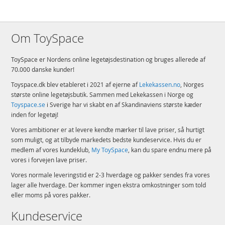
Om ToySpace
ToySpace er Nordens online legetøjsdestination og bruges allerede af
70.000 danske kunder!
Toyspace.dk blev etableret i 2021 af ejerne af
Lekekassen.no
, Norges
største online legetøjsbutik. Sammen med Lekekassen i Norge og
Toyspace.se
i Sverige har vi skabt en af Skandinaviens største kæder
inden for legetøj!
Vores ambitioner er at levere kendte mærker til lave priser, så hurtigt
som muligt, og at tilbyde markedets bedste kundeservice. Hvis du er
medlem af vores kundeklub,
My ToySpace
, kan du spare endnu mere på
vores i forvejen lave priser.
Vores normale leveringstid er 2-3 hverdage og pakker sendes fra vores
lager alle hverdage. Der kommer ingen ekstra omkostninger som told
eller moms på vores pakker.
Kundeservice