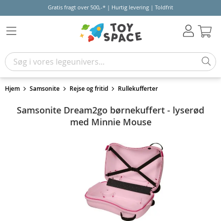
Gratis fragt over 500,-* | Hurtig levering | Toldfrit
Kur
Hjem
Samsonite
Rejse og fritid
Rullekufferter
Samsonite Dream2go børnekuffert - lyserød
med Minnie Mouse