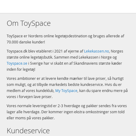
Om ToySpace
ToySpace er Nordens online legetøjsdestination og bruges allerede af
70.000 danske kunder!
Toyspace.dk blev etableret i 2021 af ejerne af
Lekekassen.no
, Norges
største online legetøjsbutik. Sammen med Lekekassen i Norge og
Toyspace.se
i Sverige har vi skabt en af Skandinaviens største kæder
inden for legetøj!
Vores ambitioner er at levere kendte mærker til lave priser, så hurtigt
som muligt, og at tilbyde markedets bedste kundeservice. Hvis du er
medlem af vores kundeklub,
My ToySpace
, kan du spare endnu mere på
vores i forvejen lave priser.
Vores normale leveringstid er 2-3 hverdage og pakker sendes fra vores
lager alle hverdage. Der kommer ingen ekstra omkostninger som told
eller moms på vores pakker.
Kundeservice