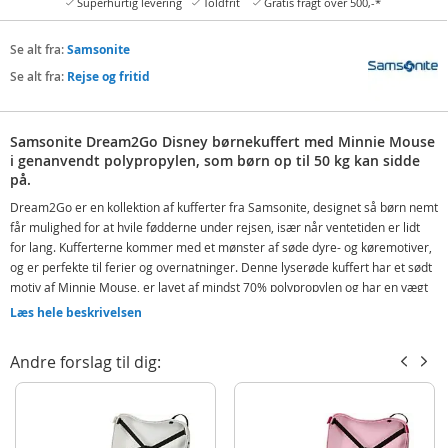
Superhurtig levering
Toldfrit
Gratis fragt over 500,-*
Se alt fra:
Samsonite
Se alt fra:
Rejse og fritid
Samsonite Dream2Go Disney børnekuffert med Minnie Mouse
i genanvendt polypropylen, som børn op til 50 kg kan sidde
på.
Dream2Go er en kollektion af kufferter fra Samsonite, designet så børn nemt
får mulighed for at hvile fødderne under rejsen, især når ventetiden er lidt
for lang. Kufferterne kommer med et mønster af søde dyre- og køremotiver,
og er perfekte til ferier og overnatninger. Denne lyserøde kuffert har et sødt
motiv af Minnie Mouse, er lavet af mindst 70% polypropylen og har en vægt
på ca. 2 kg.
Læs hele beskrivelsen
Børnekufferterne fra Dream2Go har fast 2-punktslås, tophåndtag og rem,
der gør det nemt at trække kufferten bag sig med barnet siddende ovenpå,
Andre forslag til dig:
eller bruge den som skulderrem. Kufferten kan bruges som håndbagage på
fly og har et integreret ID-mærke for nem mærkning og identifikation.
Indeholder: