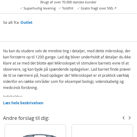
Brugt af over 70.000 danske kunder
Superhurtig levering
Toldfrit
Gratis fragt over 500,-*
Se alt fra:
Outlet
Nu kan du studere selv de mindste ting i detaljer, med dette mikroskop, der
kan forstørre op til 1200 gange. Lad dig bliver underholdt af detaljer du ikke
klare at se med det blotte øje! Mikroskopet vil stimulere barnets evne til at
observere, og kan byde på spændende opdagelser. Lad barnet finde prøver
de til se nærmere på, hvad opdager de? Mikroskopet er et praktisk værktøj
indenfor en række områder som for eksempel biologi, videnskabelig og
medicinsk forskning.
Indeholder:
Læs hele beskrivelsen
1 Science mikroskop
Objektglas
Andre forslag til dig:
Plastikbeholdere
Pinset
Og mere