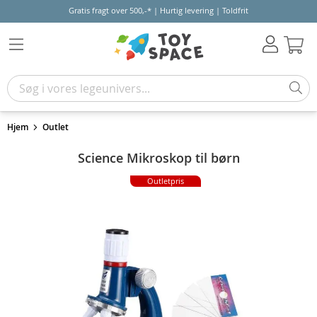
Gratis fragt over 500,-* | Hurtig levering | Toldfrit
Kur
Hjem
Outlet
Science Mikroskop til børn
Outletpris