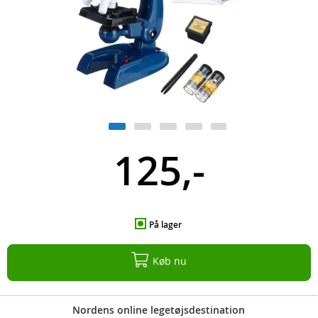
125,-
På lager
Køb nu
Nordens online legetøjsdestination