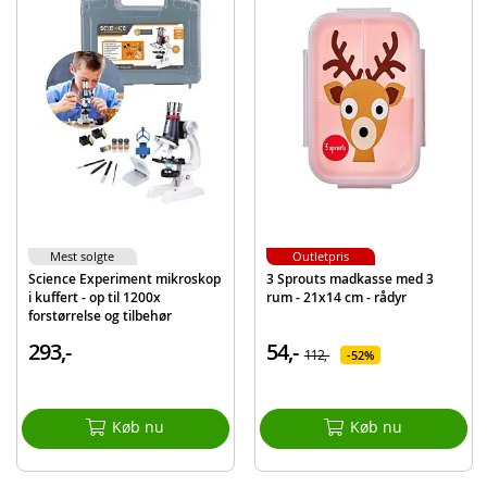
Detaljer:
Forstørrelse: 100x - 1200x
Batteribehov: 2 x AA-batterier (ikke inkluderet)
Alder: fra 8 år
Produktdetaljer
Model
S754/C2138
EAN
8710124138337
Mest solgte
Outletpris
Science Experiment mikroskop
3 Sprouts madkasse med 3
i kuffert - op til 1200x
rum - 21x14 cm - rådyr
forstørrelse og tilbehør
inkluderet
293,-
54,-
112,-
52%
Køb nu
Køb nu