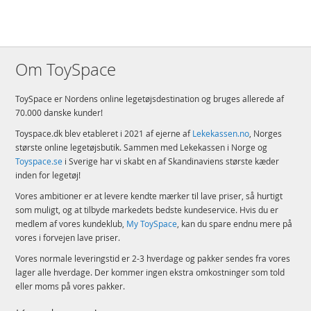
Om ToySpace
ToySpace er Nordens online legetøjsdestination og bruges allerede af
70.000 danske kunder!
Toyspace.dk blev etableret i 2021 af ejerne af
Lekekassen.no
, Norges
største online legetøjsbutik. Sammen med Lekekassen i Norge og
Toyspace.se
i Sverige har vi skabt en af Skandinaviens største kæder
inden for legetøj!
Vores ambitioner er at levere kendte mærker til lave priser, så hurtigt
som muligt, og at tilbyde markedets bedste kundeservice. Hvis du er
medlem af vores kundeklub,
My ToySpace
, kan du spare endnu mere på
vores i forvejen lave priser.
Vores normale leveringstid er 2-3 hverdage og pakker sendes fra vores
lager alle hverdage. Der kommer ingen ekstra omkostninger som told
eller moms på vores pakker.