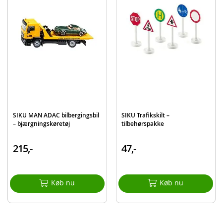
Alder: fra 3 år
Produktdetaljer
Model
313-1750
EAN
4006874017508
Mærke
SIKU
SIKU MAN ADAC bilbergingsbil
SIKU Trafikskilt –
– bjærgningskøretøj
tilbehørspakke
215,-
47,-
Køb nu
Køb nu