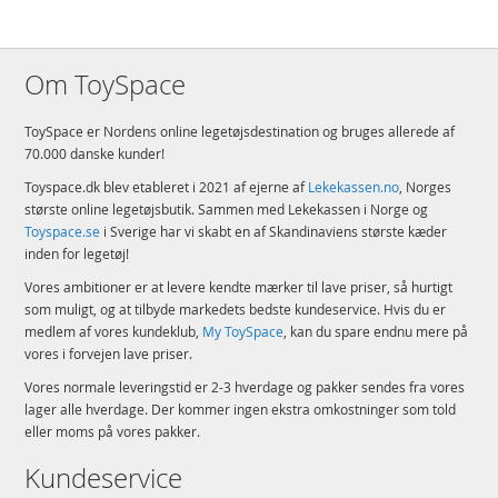
Om ToySpace
ToySpace er Nordens online legetøjsdestination og bruges allerede af
70.000 danske kunder!
Toyspace.dk blev etableret i 2021 af ejerne af
Lekekassen.no
, Norges
største online legetøjsbutik. Sammen med Lekekassen i Norge og
Toyspace.se
i Sverige har vi skabt en af Skandinaviens største kæder
inden for legetøj!
Vores ambitioner er at levere kendte mærker til lave priser, så hurtigt
som muligt, og at tilbyde markedets bedste kundeservice. Hvis du er
medlem af vores kundeklub,
My ToySpace
, kan du spare endnu mere på
vores i forvejen lave priser.
Vores normale leveringstid er 2-3 hverdage og pakker sendes fra vores
lager alle hverdage. Der kommer ingen ekstra omkostninger som told
eller moms på vores pakker.
Kundeservice