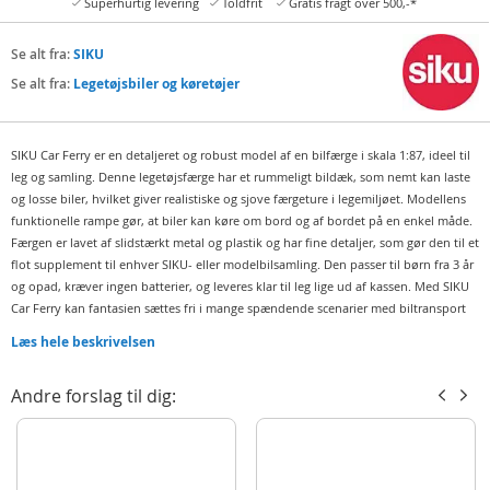
Superhurtig levering
Toldfrit
Gratis fragt over 500,-*
Se alt fra:
SIKU
Se alt fra:
Legetøjsbiler og køretøjer
SIKU Car Ferry er en detaljeret og robust model af en bilfærge i skala 1:87, ideel til
leg og samling. Denne legetøjsfærge har et rummeligt bildæk, som nemt kan laste
og losse biler, hvilket giver realistiske og sjove færgeture i legemiljøet. Modellens
funktionelle rampe gør, at biler kan køre om bord og af bordet på en enkel måde.
Færgen er lavet af slidstærkt metal og plastik og har fine detaljer, som gør den til et
flot supplement til enhver SIKU- eller modelbilsamling. Den passer til børn fra 3 år
og opad, kræver ingen batterier, og leveres klar til leg lige ud af kassen. Med SIKU
Car Ferry kan fantasien sættes fri i mange spændende scenarier med biltransport
over vand.
Læs hele beskrivelsen
Indeholder:
Car Ferry – bilfærge
Andre forslag til dig:
Detaljer:
Mål: ca. 437 x 184 x 142 mm
Skala: 1:87