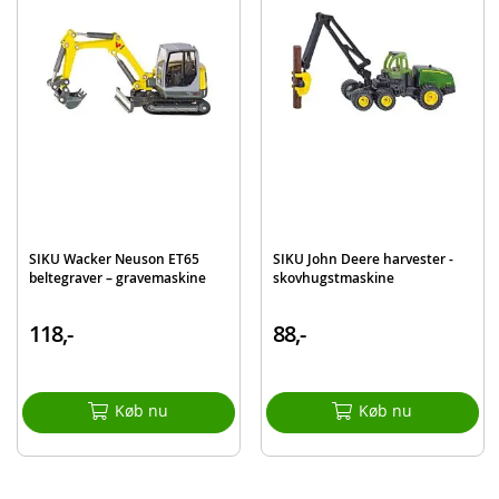
Produktdetaljer
Model
313-1990
EAN
4006874019908
Mærke
SIKU
SIKU Wacker Neuson ET65
SIKU John Deere harvester -
beltegraver – gravemaskine
skovhugstmaskine
118,-
88,-
Køb nu
Køb nu