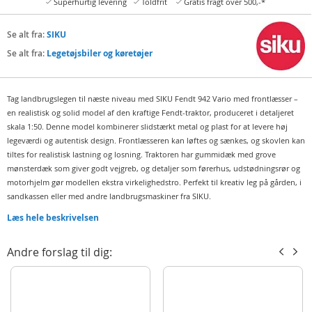
Superhurtig levering
Toldfrit
Gratis fragt over 500,-*
Se alt fra:
SIKU
Se alt fra:
Legetøjsbiler og køretøjer
Tag landbrugslegen til næste niveau med SIKU Fendt 942 Vario med frontlæsser –
en realistisk og solid model af den kraftige Fendt-traktor, produceret i detaljeret
skala 1:50. Denne model kombinerer slidstærkt metal og plast for at levere høj
legeværdi og autentisk design. Frontlæsseren kan løftes og sænkes, og skovlen kan
tiltes for realistisk lastning og losning. Traktoren har gummidæk med grove
mønsterdæk som giver godt vejgreb, og detaljer som førerhus, udstødningsrør og
motorhjelm gør modellen ekstra virkelighedstro. Perfekt til kreativ leg på gården, i
sandkassen eller med andre landbrugsmaskiner fra SIKU.
Indeholder:
Læs hele beskrivelsen
Fendt traktor 942 Vario med frontlæsser
Andre forslag til dig:
Detaljer:
Mål: ca. 159 x 58 x 78 mm
Skala: 1:50
Alder: fra 3 år