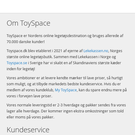
Om ToySpace
ToySpace er Nordens online legetøjsdestination og bruges allerede af
70.000 danske kunder!
Toyspace.dk blev etableret i 2021 af ejerne af
Lekekassen.no
, Norges
største online legetøjsbutik. Sammen med Lekekassen i Norge og
Toyspace.se
i Sverige har vi skabt en af Skandinaviens største kæder
inden for legetøj!
Vores ambitioner er at levere kendte mærker til lave priser, så hurtigt
som muligt, og at tilbyde markedets bedste kundeservice. Hvis du er
medlem af vores kundeklub,
My ToySpace
, kan du spare endnu mere på
vores i forvejen lave priser.
Vores normale leveringstid er 2-3 hverdage og pakker sendes fra vores
lager alle hverdage. Der kommer ingen ekstra omkostninger som told
eller moms på vores pakker.
Kundeservice