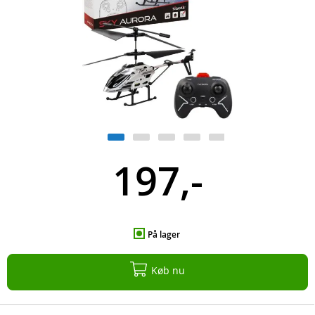
197,-
På lager
Køb nu