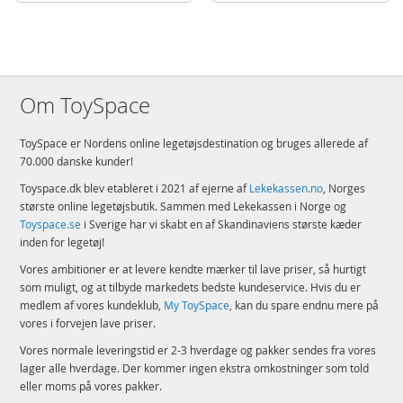
Om ToySpace
ToySpace er Nordens online legetøjsdestination og bruges allerede af
70.000 danske kunder!
Toyspace.dk blev etableret i 2021 af ejerne af
Lekekassen.no
, Norges
største online legetøjsbutik. Sammen med Lekekassen i Norge og
Toyspace.se
i Sverige har vi skabt en af Skandinaviens største kæder
inden for legetøj!
Vores ambitioner er at levere kendte mærker til lave priser, så hurtigt
som muligt, og at tilbyde markedets bedste kundeservice. Hvis du er
medlem af vores kundeklub,
My ToySpace
, kan du spare endnu mere på
vores i forvejen lave priser.
Vores normale leveringstid er 2-3 hverdage og pakker sendes fra vores
lager alle hverdage. Der kommer ingen ekstra omkostninger som told
eller moms på vores pakker.