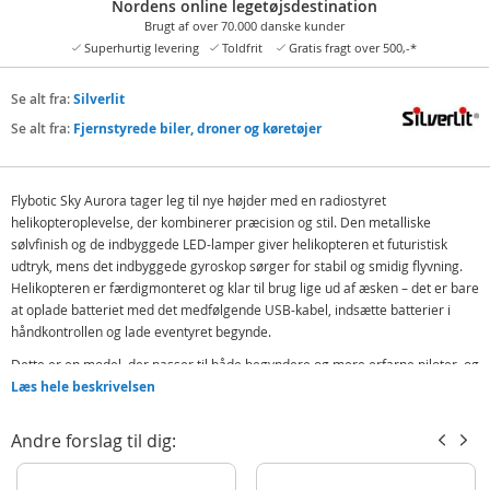
Nordens online legetøjsdestination
Brugt af over 70.000 danske kunder
Superhurtig levering
Toldfrit
Gratis fragt over 500,-*
Se alt fra:
Silverlit
Se alt fra:
Fjernstyrede biler, droner og køretøjer
Flybotic Sky Aurora tager leg til nye højder med en radiostyret
helikopteroplevelse, der kombinerer præcision og stil. Den metalliske
sølvfinish og de indbyggede LED-lamper giver helikopteren et futuristisk
udtryk, mens det indbyggede gyroskop sørger for stabil og smidig flyvning.
Helikopteren er færdigmonteret og klar til brug lige ud af æsken – det er bare
at oplade batteriet med det medfølgende USB-kabel, indsætte batterier i
håndkontrollen og lade eventyret begynde.
Dette er en model, der passer til både begyndere og mere erfarne piloter, og
med 2,4 GHz-signal kan flere helikoptere flyve samtidigt uden forstyrrelser.
Læs hele beskrivelsen
Flybotic Sky Aurora tilbyder sjov og spændende flygleg for både børn og
voksne.
Andre forslag til dig:
Indeholder:
Silverlit Flybotic RC 3-kanals helikopter