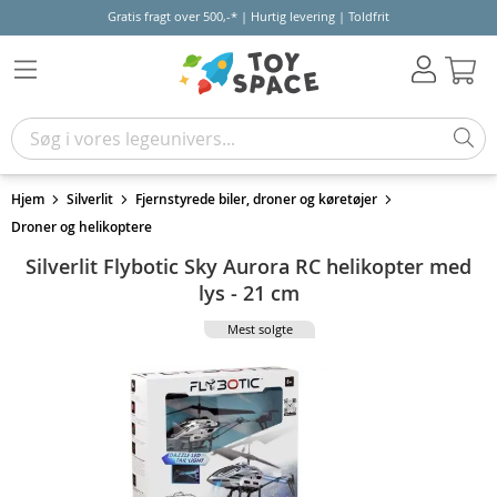
Gratis fragt over 500,-* | Hurtig levering | Toldfrit
Kur
Hjem
Silverlit
Fjernstyrede biler, droner og køretøjer
Droner og helikoptere
Silverlit Flybotic Sky Aurora RC helikopter med
lys - 21 cm
Mest solgte