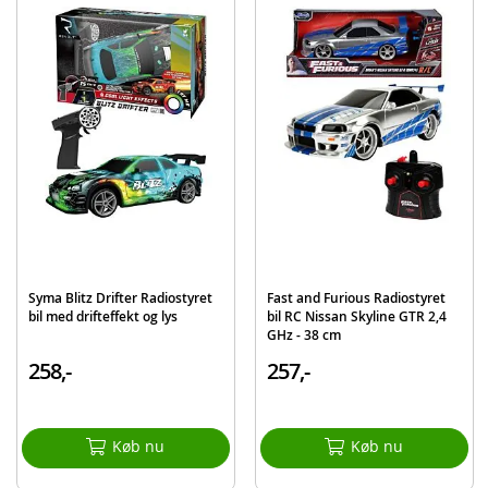
Fjernbetjening
Ladekabel (USB)
Detaljer:
Frekvens: 2.4 GHz
Rækkevidde: 25 meter
Flyvetid: ca. 5 minutter
Ladetid: ca. 60 minutter
Batteribehov: Helikopter: 1 x 3.7V 380 mAh Li-Po (inkluderet)
Håndkontroll: 4 x AA-batterier (ikke inkluderet)
Alder: fra 8 år
Syma Blitz Drifter Radiostyret
Fast and Furious Radiostyret
bil med drifteffekt og lys
bil RC Nissan Skyline GTR 2,4
GHz - 38 cm
Produktdetaljer
Model
84568
258,-
257,-
EAN
4891813845683
Mærke
Silverlit
Køb nu
Køb nu