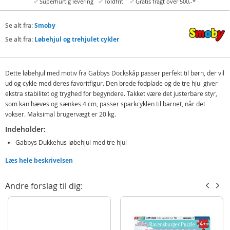
Superhurtig levering
Toldfrit
Gratis fragt over 500,-*
Se alt fra:
Smoby
Se alt fra:
Løbehjul og trehjulet cykler
Dette løbehjul med motiv fra Gabbys Dockskåp passer perfekt til børn, der vil
ud og cykle med deres favoritfigur. Den brede fodplade og de tre hjul giver
ekstra stabilitet og tryghed for begyndere. Takket være det justerbare styr,
som kan hæves og sænkes 4 cm, passer sparkcyklen til barnet, når det
vokser. Maksimal brugervægt er 20 kg.
Indeholder:
Gabbys Dukkehus løbehjul med tre hjul
Læs hele beskrivelsen
Detaljer:
Mål styr: 67 cm (H)
Andre forslag til dig:
Mål længde: 56 cm
Maks. brugervægt: 20 kg
Alder: fra 3 år