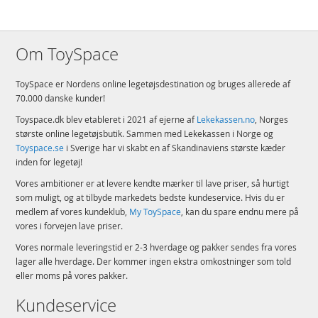
Om ToySpace
ToySpace er Nordens online legetøjsdestination og bruges allerede af
70.000 danske kunder!
Toyspace.dk blev etableret i 2021 af ejerne af
Lekekassen.no
, Norges
største online legetøjsbutik. Sammen med Lekekassen i Norge og
Toyspace.se
i Sverige har vi skabt en af Skandinaviens største kæder
inden for legetøj!
Vores ambitioner er at levere kendte mærker til lave priser, så hurtigt
som muligt, og at tilbyde markedets bedste kundeservice. Hvis du er
medlem af vores kundeklub,
My ToySpace
, kan du spare endnu mere på
vores i forvejen lave priser.
Vores normale leveringstid er 2-3 hverdage og pakker sendes fra vores
lager alle hverdage. Der kommer ingen ekstra omkostninger som told
eller moms på vores pakker.
Kundeservice