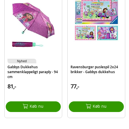
Produktdetaljer
Model
7600750922
EAN
3032167509222
Mærke
Smoby
Nyhed
Gabbys Dukkehus
Ravensburger puslespil 2x24
sammenklappeligt paraply - 94
brikker - Gabbys dukkehus
cm
81,-
77,-
Køb nu
Køb nu