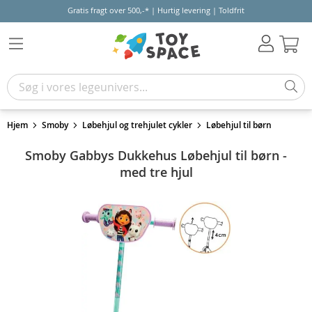
Gratis fragt over 500,-* | Hurtig levering | Toldfrit
Kur
Hjem
Smoby
Løbehjul og trehjulet cykler
Løbehjul til børn
Smoby Gabbys Dukkehus Løbehjul til børn -
med tre hjul