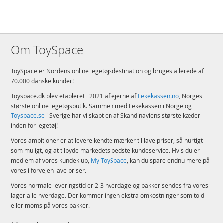
Om ToySpace
ToySpace er Nordens online legetøjsdestination og bruges allerede af
70.000 danske kunder!
Toyspace.dk blev etableret i 2021 af ejerne af
Lekekassen.no
, Norges
største online legetøjsbutik. Sammen med Lekekassen i Norge og
Toyspace.se
i Sverige har vi skabt en af Skandinaviens største kæder
inden for legetøj!
Vores ambitioner er at levere kendte mærker til lave priser, så hurtigt
som muligt, og at tilbyde markedets bedste kundeservice. Hvis du er
medlem af vores kundeklub,
My ToySpace
, kan du spare endnu mere på
vores i forvejen lave priser.
Vores normale leveringstid er 2-3 hverdage og pakker sendes fra vores
lager alle hverdage. Der kommer ingen ekstra omkostninger som told
eller moms på vores pakker.