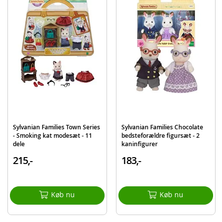
Produktdetaljer
Model
5736
EAN
5054131057360
Mærke
Sylvanian Families
Sylvanian Families Town Series
Sylvanian Families Chocolate
- Smoking kat modesæt - 11
bedsteforældre figursæt - 2
dele
kaninfigurer
215,-
183,-
Køb nu
Køb nu