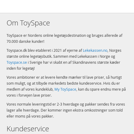
Om ToySpace
ToySpace er Nordens online legetøjsdestination og bruges allerede af
70.000 danske kunder!
Toyspace.dk blev etableret i 2021 af ejerne af
Lekekassen.no
, Norges
største online legetøjsbutik. Sammen med Lekekassen i Norge og
Toyspace.se
i Sverige har vi skabt en af Skandinaviens største kæder
inden for legetøj!
Vores ambitioner er at levere kendte mærker til lave priser, så hurtigt
som muligt, og at tilbyde markedets bedste kundeservice. Hvis du er
medlem af vores kundeklub,
My ToySpace
, kan du spare endnu mere på
vores i forvejen lave priser.
Vores normale leveringstid er 2-3 hverdage og pakker sendes fra vores
lager alle hverdage. Der kommer ingen ekstra omkostninger som told
eller moms på vores pakker.
Kundeservice