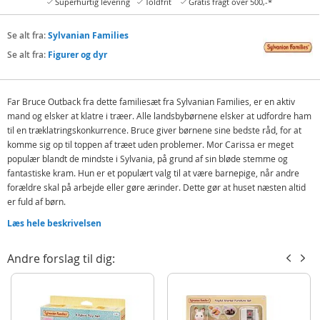
Superhurtig levering
Toldfrit
Gratis fragt over 500,-*
Se alt fra:
Sylvanian Families
Se alt fra:
Figurer og dyr
Far Bruce Outback fra dette familiesæt fra Sylvanian Families, er en aktiv
mand og elsker at klatre i træer. Alle landsbybørnene elsker at udfordre ham
til en træklatringskonkurrence. Bruce giver børnene sine bedste råd, for at
komme sig op til toppen af træet uden problemer. Mor Carissa er meget
populær blandt de mindste i Sylvania, på grund af sin bløde stemme og
fantastiske kram. Hun er et populært valg til at være barnepige, når andre
forældre skal på arbejde eller gøre ærinder. Dette gør at huset næsten altid
er fuld af børn.
Baby Adelaide er meget glad for at blive båret rundt på mors ryg. Hun
Læs hele beskrivelsen
begynder ofte at græde når Carissa sætter hende ned, så det ender med at
hun bliver båret dagen lang.
Andre forslag til dig:
Indeholder:
3 Sylvanian Families koalafigurer
Detaljer: