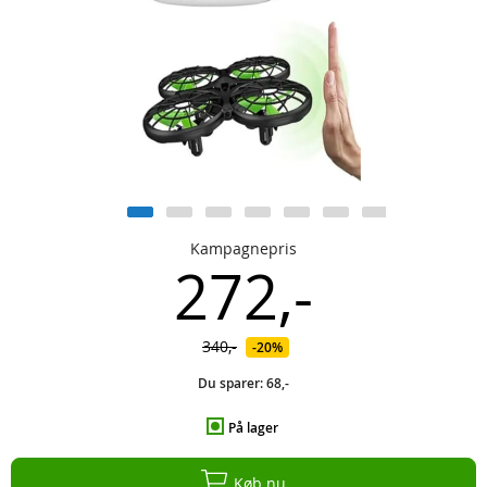
Kampagnepris
272,-
340,-
20%
Du sparer:
68,-
På lager
Køb nu