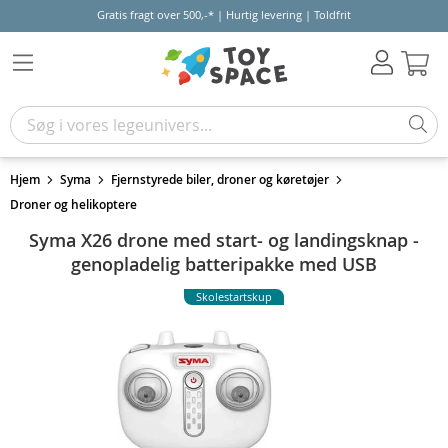
Gratis fragt over 500,-* | Hurtig levering | Toldfrit
Kur
Hjem
Syma
Fjernstyrede biler, droner og køretøjer
Droner og helikoptere
Syma X26 drone med start- og landingsknap -
genopladelig batteripakke med USB
Skolestartskup