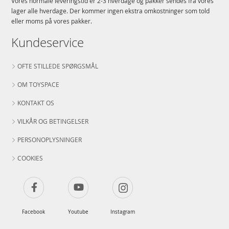
Vores normale leveringstid er 2-3 hverdage og pakker sendes fra vores
lager alle hverdage. Der kommer ingen ekstra omkostninger som told
eller moms på vores pakker.
Kundeservice
OFTE STILLEDE SPØRGSMÅL
OM TOYSPACE
KONTAKT OS
VILKÅR OG BETINGELSER
PERSONOPLYSNINGER
COOKIES
Facebook
Youtube
Instagram