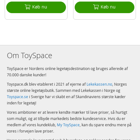
Rotorblad
Køb nu
Køb nu
USB-oplader
Batteri
Instruktioner
Detaljer:
Kassemål: 32,8 x 17,6 x 7,6 cm
Om ToySpace
Dronedimensioner: 13,1 x 13,1 x 4,45 cm
Batteri: 3,7V 380 mAh Li-poly (medfølger)
ToySpace er Nordens online legetøjsdestination og bruges allerede af
Batteri sender: 4 x AA (medfølger ikke)
70.000 danske kunder!
Kontrolafstand: ca. 70 m
Toyspace.dk blev etableret i 2021 af ejerne af
Lekekassen.no
, Norges
største online legetøjsbutik. Sammen med Lekekassen i Norge og
Produktdetaljer
Model
X26
Toyspace.se
i Sverige har vi skabt en af Skandinaviens største kæder
inden for legetøj!
EAN
6946702903017
Vores ambitioner er at levere kendte mærker til lave priser, så hurtigt
Mærke
Syma
som muligt, og at tilbyde markedets bedste kundeservice. Hvis du er
medlem af vores kundeklub,
My ToySpace
, kan du spare endnu mere på
vores i forvejen lave priser.