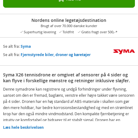
Nordens online legetøjsdestination
Brugt af over 70.000 danske kunder
Superhurtig levering
Toldfrit
Gratis fragt over 500,-*
Se alt fra:
Syma
Se alt fra:
Fjernstyrede biler, droner og køretøjer
Syma X26 tennisdrone er omgivet af sensorer på 4 sider og
kan flyve i forskellige mønstre og retninger inklusive sløjfer.
Denne symadrone kan registrere og undgå forhindringer under flyvning,
uanset om den er fremad, baglæns, venstre eller højre takket være sensoren
på 4 sider. Dronen har en høj standard af ABS-materiale i skallen som gør
den mere holdbar, har bedre korrosionsbestandighed og med en strømlinet
krop har den også mindre vindmodstand. Den kompakte fjernbetjening er
intuitiv og komfortabel og bidrager til et stabilt signal. Dronen har en
flyveafstand fra controlleren på omkring 30 meter.
Læs hele beskrivelsen
X26 tennisdrone har et genopladeligt batteri via USB, og en opladningstid på