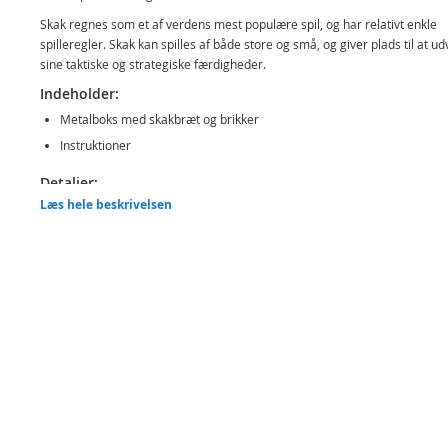
Skak regnes som et af verdens mest populære spil, og har relativt enkle
spilleregler. Skak kan spilles af både store og små, og giver plads til at ud
sine taktiske og strategiske færdigheder.
Indeholder:
Metalboks med skakbræt og brikker
Instruktioner
Detaljer:
Læs hele beskrivelsen
Antal spiller: 2
Spilletid: ca. 30 min.
Alder: fra 6 år
Produktdetaljer
Model
14001
EAN
6416739140018
Mærke
Tactic