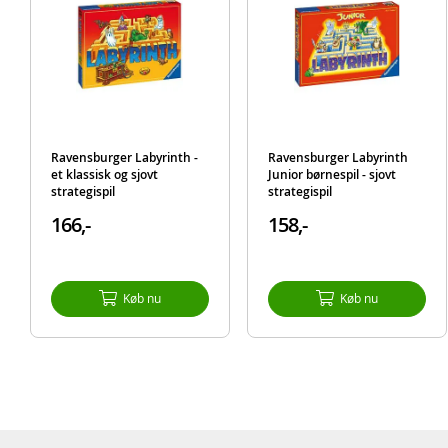
Ravensburger Labyrinth -
Ravensburger Labyrinth
et klassisk og sjovt
Junior børnespil - sjovt
strategispil
strategispil
166,-
158,-
Køb nu
Køb nu