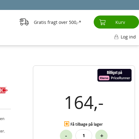
Gratis fragt over
500,-
Kurv
Log ind
164,-
den
Få tilbage på lager
ter.
-
+