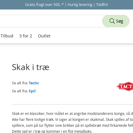
Gratis fragt over 500,-* | Hurtig levering | Toldfrit
Søg
Tilbud
3 for 2
Outlet
Skak i træ
Se alt fra:
Tactic
Se alt fra:
Spil
Skak er en klassiker, hvor målet er at angribe modstanderens konge, så 
ikke har flere lovlige træk. Vi siger at kongen er skakmat. Skak spilles af to
spillere, som på tur flytter sine brikker på et spillebræt med firkantede fel
Dette spil er i træ og kommer i en flot metalboks.