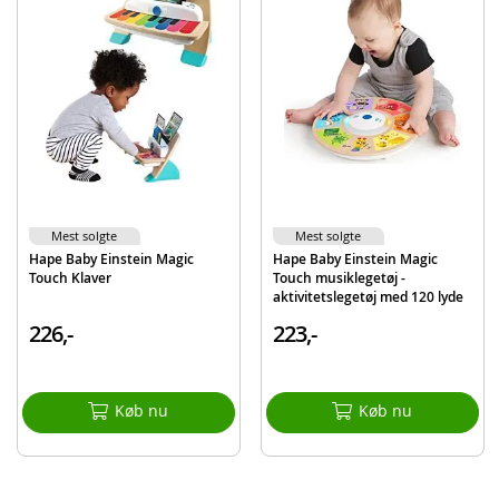
EAN
7312350301816
Mærke
BRIO
Mest solgte
Mest solgte
Hape Baby Einstein Magic
Hape Baby Einstein Magic
Touch Klaver
Touch musiklegetøj -
aktivitetslegetøj med 120 lyde
og musik
226,-
223,-
Køb nu
Køb nu