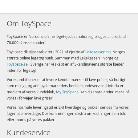
Om ToySpace
ToySpace er Nordens online legetøjsdestination og bruges allerede af
70.000 danske kunder!
Toyspace.dk blev etableret i 2021 af ejerne af
Lekekassen.no
, Norges
største online legetøjsbutik. Sammen med Lekekassen i Norge og
Toyspace.se
i Sverige har vi skabt en af Skandinaviens største kæder
inden for legetøj!
Vores ambitioner er at levere kendte mærker til lave priser, så hurtigt
som muligt, og at tilbyde markedets bedste kundeservice. Hvis du er
medlem af vores kundeklub,
My ToySpace
, kan du spare endnu mere på
vores i forvejen lave priser.
Vores normale leveringstid er 2-3 hverdage og pakker sendes fra vores
lager alle hverdage. Der kommer ingen ekstra omkostninger som told
eller moms på vores pakker.
Kundeservice