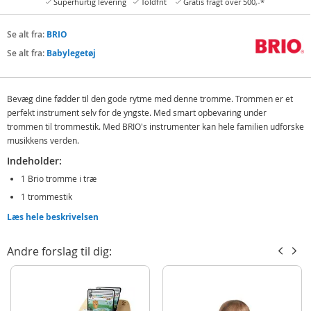
Superhurtig levering
Toldfrit
Gratis fragt over 500,-*
Se alt fra:
BRIO
Se alt fra:
Babylegetøj
Bevæg dine fødder til den gode rytme med denne tromme. Trommen er et
perfekt instrument selv for de yngste. Med smart opbevaring under
trommen til trommestik. Med BRIO's instrumenter kan hele familien udforske
musikkens verden.
Indeholder:
1 Brio tromme i træ
1 trommestik
Læs hele beskrivelsen
Detaljer:
Mål: 16 x 16 x 8,5 cm (BxDxH)
Andre forslag til dig:
Alder: fra 18 mdr
Produktdetaljer
Model
30181