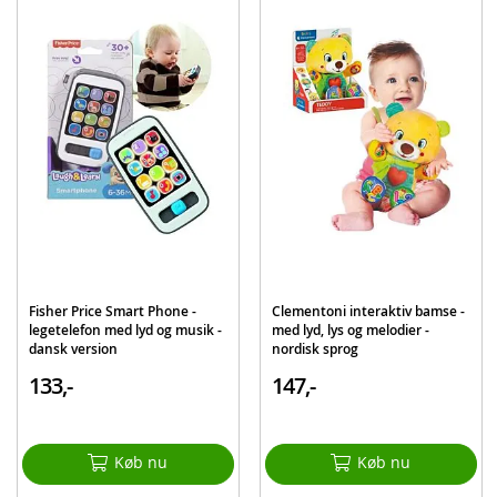
Batteribehov: 2 x AA-batterier (inkluderet)
Sprog: dansk og norsk
Alder: fra 12-36 mdr.
Produktdetaljer
Model
78278
EAN
8005125782789
Mærke
Clementoni
Aktuelt
Mest solgte
Fisher Price Smart Phone -
Clementoni interaktiv bamse -
legetelefon med lyd og musik -
med lyd, lys og melodier -
dansk version
nordisk sprog
133,-
147,-
Køb nu
Køb nu