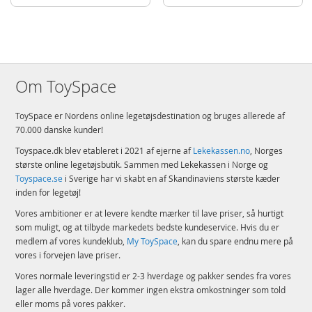
Om ToySpace
ToySpace er Nordens online legetøjsdestination og bruges allerede af
70.000 danske kunder!
Toyspace.dk blev etableret i 2021 af ejerne af
Lekekassen.no
, Norges
største online legetøjsbutik. Sammen med Lekekassen i Norge og
Toyspace.se
i Sverige har vi skabt en af Skandinaviens største kæder
inden for legetøj!
Vores ambitioner er at levere kendte mærker til lave priser, så hurtigt
som muligt, og at tilbyde markedets bedste kundeservice. Hvis du er
medlem af vores kundeklub,
My ToySpace
, kan du spare endnu mere på
vores i forvejen lave priser.
Vores normale leveringstid er 2-3 hverdage og pakker sendes fra vores
lager alle hverdage. Der kommer ingen ekstra omkostninger som told
eller moms på vores pakker.