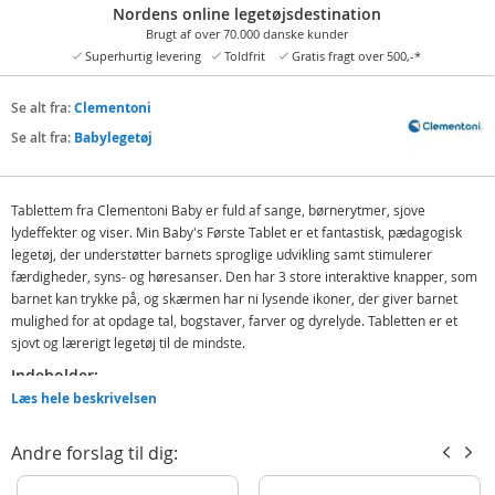
Nordens online legetøjsdestination
Brugt af over 70.000 danske kunder
Superhurtig levering
Toldfrit
Gratis fragt over 500,-*
Se alt fra:
Clementoni
Se alt fra:
Babylegetøj
Tablettem fra Clementoni Baby er fuld af sange, børnerytmer, sjove
lydeffekter og viser. Min Baby's Første Tablet er et fantastisk, pædagogisk
legetøj, der understøtter barnets sproglige udvikling samt stimulerer
færdigheder, syns- og høresanser. Den har 3 store interaktive knapper, som
barnet kan trykke på, og skærmen har ni lysende ikoner, der giver barnet
mulighed for at opdage tal, bogstaver, farver og dyrelyde. Tabletten er et
sjovt og lærerigt legetøj til de mindste.
Indeholder:
Læs hele beskrivelsen
Clementoni Min første Tablet
Detaljer:
Andre forslag til dig:
Mål: 5 x 27 x 31,5 cm