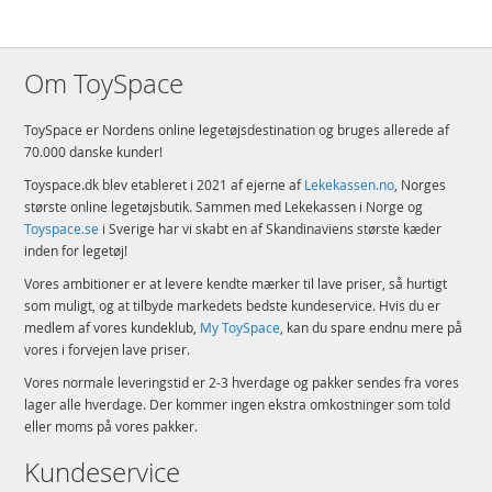
Om ToySpace
ToySpace er Nordens online legetøjsdestination og bruges allerede af
70.000 danske kunder!
Toyspace.dk blev etableret i 2021 af ejerne af
Lekekassen.no
, Norges
største online legetøjsbutik. Sammen med Lekekassen i Norge og
Toyspace.se
i Sverige har vi skabt en af Skandinaviens største kæder
inden for legetøj!
Vores ambitioner er at levere kendte mærker til lave priser, så hurtigt
som muligt, og at tilbyde markedets bedste kundeservice. Hvis du er
medlem af vores kundeklub,
My ToySpace
, kan du spare endnu mere på
vores i forvejen lave priser.
Vores normale leveringstid er 2-3 hverdage og pakker sendes fra vores
lager alle hverdage. Der kommer ingen ekstra omkostninger som told
eller moms på vores pakker.
Kundeservice