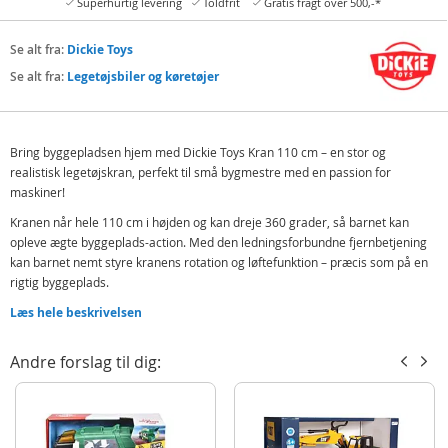
Superhurtig levering
Toldfrit
Gratis fragt over 500,-*
Se alt fra:
Dickie Toys
Se alt fra:
Legetøjsbiler og køretøjer
Bring byggepladsen hjem med Dickie Toys Kran 110 cm – en stor og
realistisk legetøjskran, perfekt til små bygmestre med en passion for
maskiner!
Kranen når hele 110 cm i højden og kan dreje 360 grader, så barnet kan
opleve ægte byggeplads-action. Med den ledningsforbundne fjernbetjening
kan barnet nemt styre kranens rotation og løftefunktion – præcis som på en
rigtig byggeplads.
Den iøjnefaldende gule farve og det robuste design inspirerer til kreativ
Læs hele beskrivelsen
rolleleg og teknisk forståelse, hvor børn kan bygge, løfte og udforske på
deres egen måde.
Andre forslag til dig:
En ideel gave til børn, der elsker byggeri, teknik og maskiner – og som gerne
vil styre deres helt egen kran!
Indeholder: