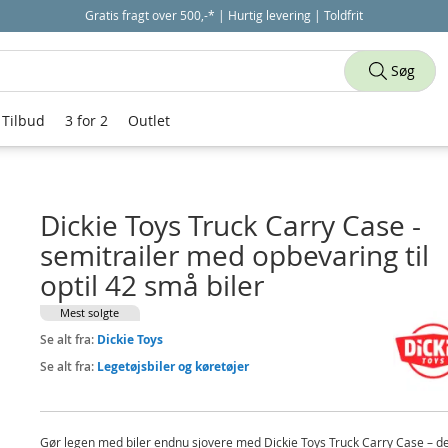
Gratis fragt over 500,-* | Hurtig levering | Toldfrit
Søg
Tilbud
3 for 2
Outlet
Dickie Toys Truck Carry Case -
semitrailer med opbevaring til
optil 42 små biler
Mest solgte
Se alt fra:
Dickie Toys
Se alt fra:
Legetøjsbiler og køretøjer
Gør legen med biler endnu sjovere med Dickie Toys Truck Carry Case – d