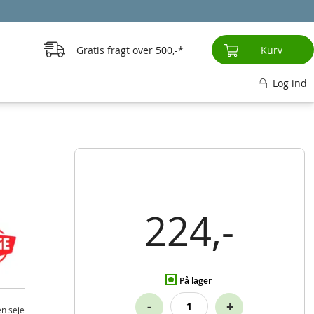
Gratis fragt over
500,-
Kurv
Log ind
224,-
På lager
-
+
en seje