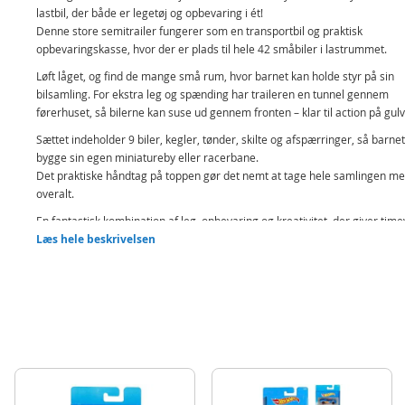
lastbil, der både er legetøj og opbevaring i ét!
Denne store semitrailer fungerer som en transportbil og praktisk
opbevaringskasse, hvor der er plads til hele 42 småbiler i lastrummet.
Løft låget, og find de mange små rum, hvor barnet kan holde styr på sin
bilsamling. For ekstra leg og spænding har traileren en tunnel gennem
førerhuset, så bilerne kan suse ud gennem fronten – klar til action på gulv
Sættet indeholder 9 biler, kegler, tønder, skilte og afspærringer, så barne
bygge sin egen miniatureby eller racerbane.
Det praktiske håndtag på toppen gør det nemt at tage hele samlingen me
overalt.
En fantastisk kombination af leg, opbevaring og kreativitet, der giver time
sjov og eventyr for små bilentusiaster!
Læs hele beskrivelsen
Indeholder:
Dickie Toys Truck Carry Case – Opbevaringskasse
9 køretøjer
6 kegler
4 tønder
4 stop-skilte