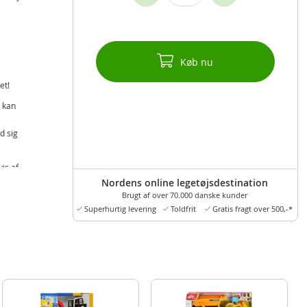
Køb nu
et!
t kan
d sig
vis af
Nordens online legetøjsdestination
Brugt af over 70.000 danske kunder
Superhurtig levering
Toldfrit
Gratis fragt over 500,-*