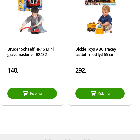
Bruder Schaeff HR16 Mini
Dickie Toys ABC Tracey
gravemaskine - 02432
lastbil - med lyd 65 cm
140,-
292,-
Køb nu
Køb nu