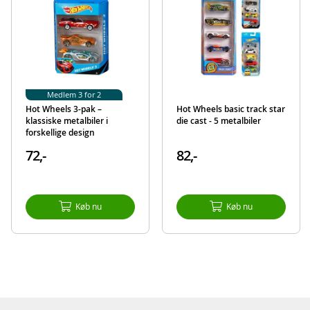
4 blokeringer
Detaljer:
Mål: 61,5 x 12 x 20,3 cm (LxBxH)
Alder: fra 3 år
Produktdetaljer
Model
203749023
Medlem 3 for 2
Hot Wheels 3-pak –
Hot Wheels basic track star
EAN
4006333059247
klassiske metalbiler i
die cast - 5 metalbiler
forskellige design
Mærke
Dickie Toys
72,-
82,-
Køb nu
Køb nu