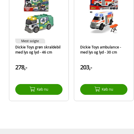
Mest solgte
Dickie Toys grøn skraldebil
Dickie Toys ambulance -
med lys og lyd - 46 cm
med lys og lyd - 30 cm
278,-
203,-
Køb nu
Køb nu