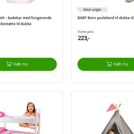
Mest solgte
th - badekar med fungerende
BABY Born puslebord til dukke 4
kestøtte til dukke
Vores pris:
223,-
Køb nu
Køb nu