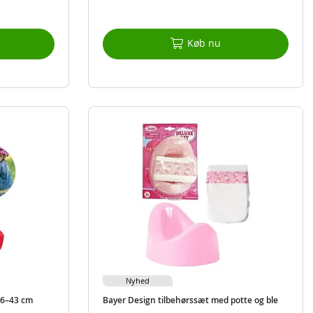
Køb nu
Nyhed
36–43 cm
Bayer Design tilbehørssæt med potte og ble