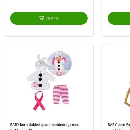
Køb nu
BABY born dukketøj snemandedragt med
BABY born Pin