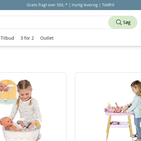
Gratis fragt over 500,-* | Hurtig levering | Toldfrit
Søg
Tilbud
3 for 2
Outlet
Dukketøj og tilbehør 31-60 cm