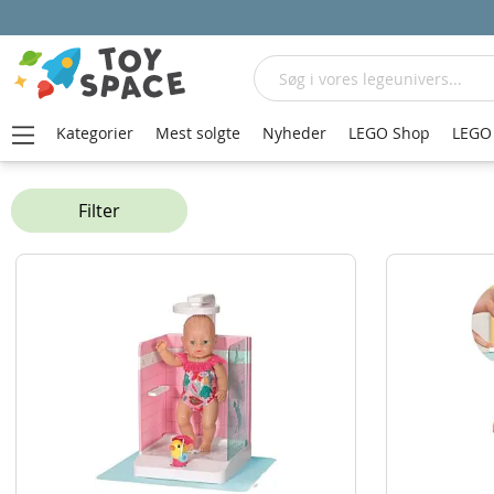
Søg
Kategorier
Mest solgte
Nyheder
LEGO Shop
LEGO 
Hjem
Dukker og tilbehør
Dukker
Store dukker og tilbehør fra 31 cm
Filter