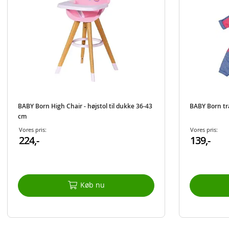
BABY Born High Chair - højstol til dukke 36-43
BABY Born træ
cm
Vores pris:
Vores pris:
224,-
139,-
Køb nu