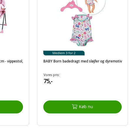
Medlem 3 for 2
cm - vippestol,
BABY Born badedragt med sløjfer og dyremotiv
Vores pris:
75,-
Køb nu