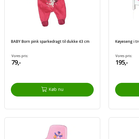
BABY Born pink sparkedragt til dukke 43 cm
Køyeseng i tr
Vores pris:
Vores pris:
79,-
195,-
Køb nu