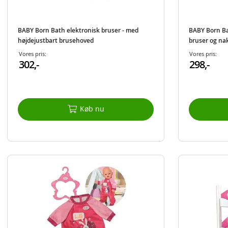
BABY Born Bath elektronisk bruser - med
BABY Born Ba
højdejustbart brusehoved
bruser og nak
Vores pris:
Vores pris:
302,-
298,-
Køb nu