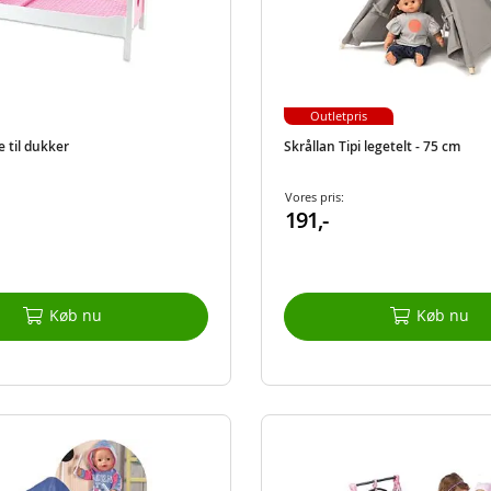
Outletpris
e til dukker
Skrållan Tipi legetelt - 75 cm
Vores pris:
191,-
Køb nu
Køb nu