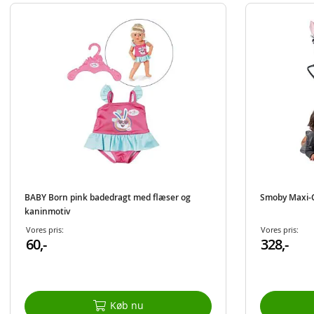
BABY Born pink badedragt med flæser og
Smoby Maxi-Co
kaninmotiv
Vores pris:
Vores pris:
60,-
328,-
Køb nu