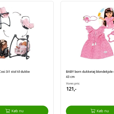
si 3i1 stol til dukke
BABY born dukketøj blondekjole 
43 cm
Vores pris:
121,-
Køb nu
Køb nu