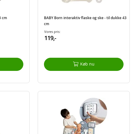
3 cm
BABY Born interaktiv flaske og ske - til dukke 43
cm
Vores pris:
119,-
Køb nu