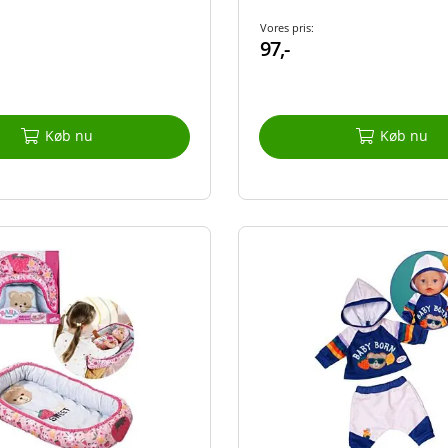
Vores pris:
97,-
Køb nu
Køb nu