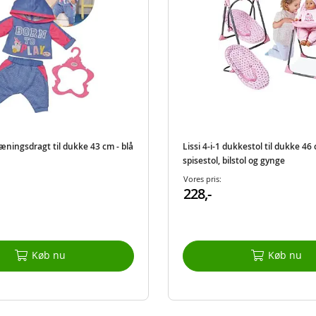
ningsdragt til dukke 43 cm - blå
Lissi 4-i-1 dukkestol til dukke 46 
spisestol, bilstol og gynge
Vores pris:
228,-
Køb nu
Køb nu