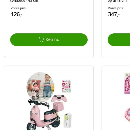
tørklæde - 43 cm
op til 43 cm
Vores pris:
Vores pris:
126,-
347,-
Køb nu