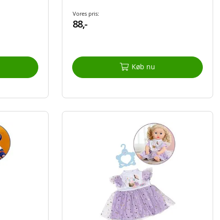
Vores pris:
88,-
Køb nu