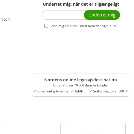
Underret mig, når det er tilgængeligt
s
Underret mig
en och
Send mig en e-mail med nyheder og tilbud.
Nordens online legetøjsdestination
Brugt af over 70.000 danske kunder
Superhurtig levering
Toldfrit
Gratis fragt over 500,-*