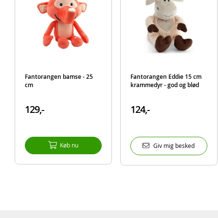
Fantorangen bamse - 25
Fantorangen Eddie 15 cm
cm
krammedyr - god og blød
129,-
124,-
Køb nu
Giv mig besked