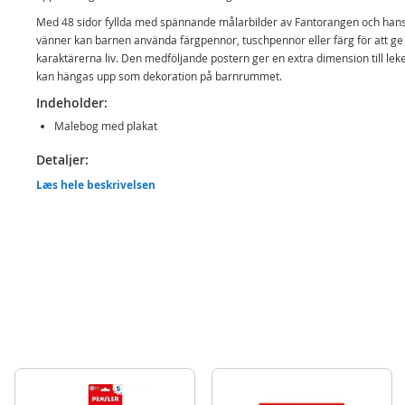
Med 48 sidor fyllda med spännande målarbilder av Fantorangen och han
vänner kan barnen använda färgpennor, tuschpennor eller färg för att ge
karaktärerna liv. Den medföljande postern ger en extra dimension till lek
kan hängas upp som dekoration på barnrummet.
Indeholder:
Malebog med plakat
Detaljer:
Norsk tekst
Læs hele beskrivelsen
Rek.ålder: från 3 år
Produktdetaljer
Model
148265
EAN
7031651482658
Mærke
Fantus og Fantorangen