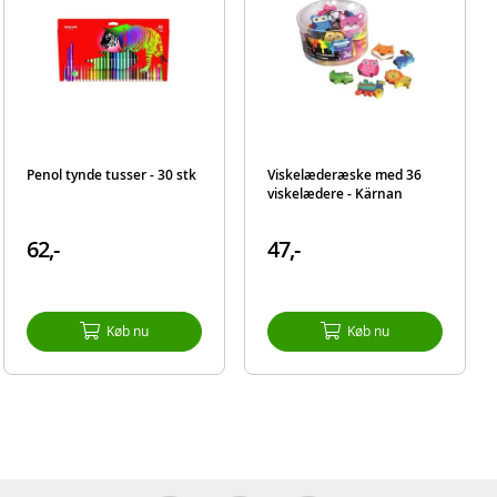
Penol tynde tusser - 30 stk
Viskelæderæske med 36
viskelædere - Kärnan
62,-
47,-
Køb nu
Køb nu