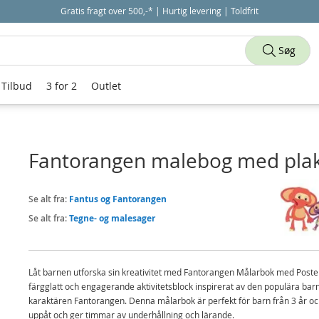
Gratis fragt over 500,-* | Hurtig levering | Toldfrit
Søg
Tilbud
3 for 2
Outlet
Fantorangen malebog med pla
Se alt fra:
Fantus og Fantorangen
Se alt fra:
Tegne- og malesager
Låt barnen utforska sin kreativitet med Fantorangen Målarbok med Poster
färgglatt och engagerande aktivitetsblock inspirerat av den populära bar
karaktären Fantorangen. Denna målarbok är perfekt för barn från 3 år o
uppåt och ger timmar av underhållning och lärande.