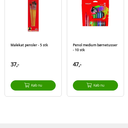
Malekat pensler - 5 stk
Penol medium børnetusser
- 10 stk
37,-
47,-
Køb nu
Køb nu