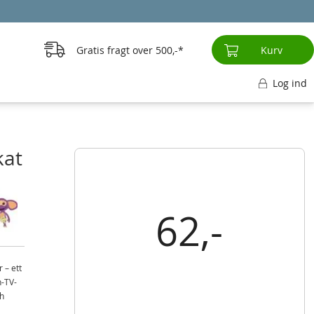
Gratis fragt over
500,-
Kurv
Log ind
kat
62,-
 – ett
n-TV-
ch