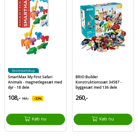
150 byggeklodser
Opbevaringsboks
Detaljer:
Alder: fra 1 år
Produktdetaljer
Model
HHM96
EAN
194735072521
Mærke
Fisher-Price
Skolestartskup
SmartMax My First Safari
BRIO Builder
Animals - magnetlegesæt med
Konstruktionssæt 34587 -
dyr - 18 dele
byggesæt med 136 dele
108,-
260,-
161,-
33%
Køb nu
Køb nu