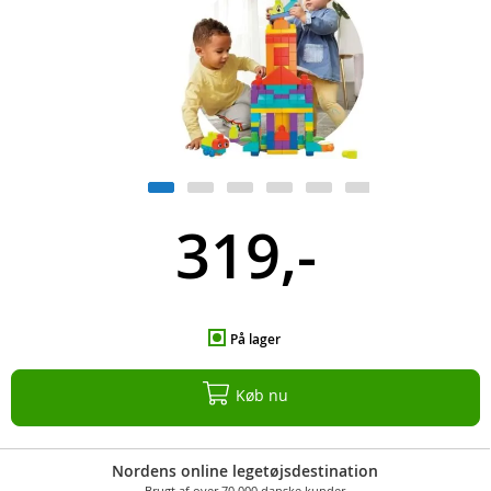
319,-
På lager
Køb nu
Nordens online legetøjsdestination
Brugt af over 70.000 danske kunder