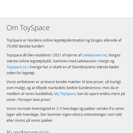
Om ToySpace
ToySpace er Nordens online legetøjsdestination og bruges allerede af
70.000 danske kunder!
Toyspace.dk blev etableret i 2021 af ejerne af
Lekekassen.no
, Norges
største online legetøjsbutik. Sammen med Lekekassen i Norge og
Toyspace.se
i Sverige har vi skabt en af Skandinaviens største kæder
inden for legetøj!
Vores ambitioner er at levere kendte mærker til lave priser, så hurtigt
som muligt, og at tilbyde markedets bedste kundeservice. Hvis du er
medlem af vores kundeklub,
My ToySpace
, kan du spare endnu mere på
vores i forvejen lave priser.
Vores normale leveringstid er 2-3 hverdage og pakker sendes fra vores
lager alle hverdage. Der kommer ingen ekstra omkostninger som told
eller moms på vores pakker.
Kundeservice