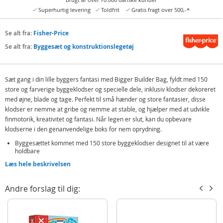
Superhurtig levering
Toldfrit
Gratis fragt over 500,-*
Se alt fra:
Fisher-Price
Se alt fra:
Byggesæt og konstruktionslegetøj
Sæt gang i din lille byggers fantasi med Bigger Builder Bag, fyldt med 150
store og farverige byggeklodser og specielle dele, inklusiv klodser dekoreret
med øjne, blade og tage. Perfekt til små hænder og store fantasier, disse
klodser er nemme at gribe og nemme at stable, og hjælper med at udvikle
finmotorik, kreativitet og fantasi. Når legen er slut, kan du opbevare
klodserne i den genanvendelige boks for nem oprydning.
Byggesættet kommet med 150 store byggeklodser designet til at være
holdbare
Læs hele beskrivelsen
Indeholder specielle dele såsom 3 bladklodser, 2 tagklodser og 4 store
byggeklodser med øjne
Inkluderer 1 genanvendelig opbevaringsboks for nem oprydning
Andre forslag til dig:
Klodserne passer til alt Mega Bloks® legetøj for uendelig læringsglæde
Indeholder: