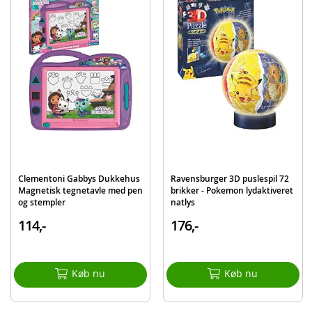
Alder: fra 3 år
Produktdetaljer
Model
GD00024
EAN
8435507876766
Mærke
Gabbys dukkehus
Clementoni Gabbys Dukkehus
Ravensburger 3D puslespil 72
Magnetisk tegnetavle med pen
brikker - Pokemon lydaktiveret
og stempler
natlys
114,-
176,-
Køb nu
Køb nu