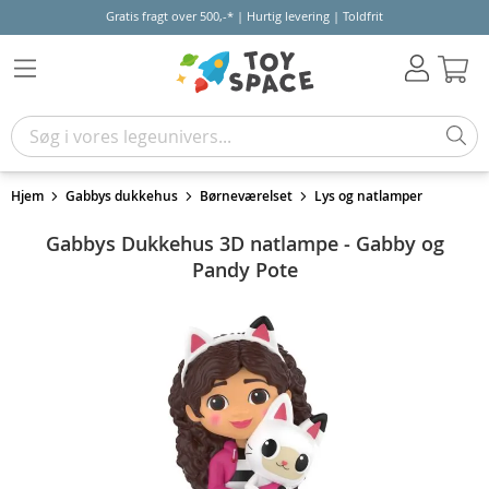
Gratis fragt over 500,-* | Hurtig levering | Toldfrit
Kur
Hjem
Gabbys dukkehus
Børneværelset
Lys og natlamper
Gabbys Dukkehus 3D natlampe - Gabby og
Pandy Pote