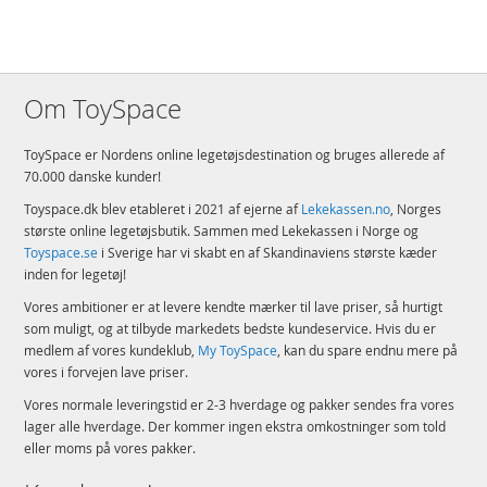
Om ToySpace
ToySpace er Nordens online legetøjsdestination og bruges allerede af
70.000 danske kunder!
Toyspace.dk blev etableret i 2021 af ejerne af
Lekekassen.no
, Norges
største online legetøjsbutik. Sammen med Lekekassen i Norge og
Toyspace.se
i Sverige har vi skabt en af Skandinaviens største kæder
inden for legetøj!
Vores ambitioner er at levere kendte mærker til lave priser, så hurtigt
som muligt, og at tilbyde markedets bedste kundeservice. Hvis du er
medlem af vores kundeklub,
My ToySpace
, kan du spare endnu mere på
vores i forvejen lave priser.
Vores normale leveringstid er 2-3 hverdage og pakker sendes fra vores
lager alle hverdage. Der kommer ingen ekstra omkostninger som told
eller moms på vores pakker.