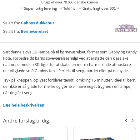
Brugt af over 70.000 danske kunder
Superhurtig levering
Toldfrit
Gratis fragt over 500,-*
Se alt fra:
Gabbys dukkehus
Se alt fra:
Børneværelset
Sæt denne sjove 3D-lampe på til børneværelset, formet som Gabby og Pandy
Pote. Forbedre dit barns soveværelsesmiljø ved at erstatte den klassiske
natlampe med en 3D-figur for at skabe en mere charmerende atmosfære,
der vil glæde små Gabbys-fans. Perfekt til sengebordet eller på en hylde.
Tryk på knappen, og lyset forbliver tændt i omkring 15 minutter, ideel til børn,
der ikke er så glade for mørke og gerne vil have noget tryghed i en lampe,
når de går i seng.
Indeholder:
Læs hele beskrivelsen
Gabbys Dukkehus 3D natlampe
Andre forslag til dig:
Detaljer:
Mål: ca. 25 cm
Batteribehov: 3 x AA (inkluderet)