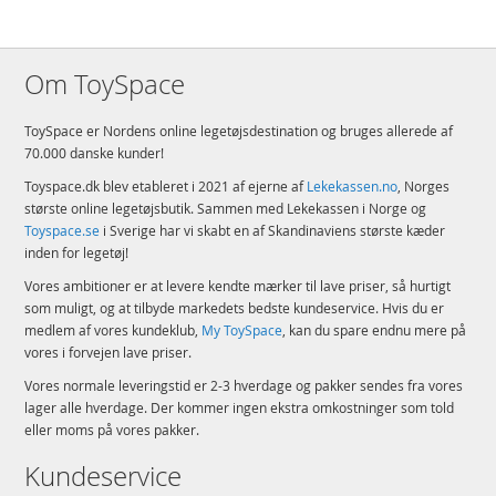
Om ToySpace
ToySpace er Nordens online legetøjsdestination og bruges allerede af
70.000 danske kunder!
Toyspace.dk blev etableret i 2021 af ejerne af
Lekekassen.no
, Norges
største online legetøjsbutik. Sammen med Lekekassen i Norge og
Toyspace.se
i Sverige har vi skabt en af Skandinaviens største kæder
inden for legetøj!
Vores ambitioner er at levere kendte mærker til lave priser, så hurtigt
som muligt, og at tilbyde markedets bedste kundeservice. Hvis du er
medlem af vores kundeklub,
My ToySpace
, kan du spare endnu mere på
vores i forvejen lave priser.
Vores normale leveringstid er 2-3 hverdage og pakker sendes fra vores
lager alle hverdage. Der kommer ingen ekstra omkostninger som told
eller moms på vores pakker.
Kundeservice