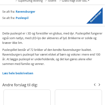
Superhurtig levering
Toldfrit
Gratis fragt over 500,-*
Se alt fra:
Ravensburger
Se alt fra:
Puslespil
Dette puslespil er i 3D og forestiller en globus, med dyr. Puslespillet fungerer
også som natlys, med LED-lys der aktiveres af lyd. Brikkerne er solide og
kræver ikke lim.
Puslespillet består af 72 brikker af den kendte Ravensburger kvalitet.
Ravensburgers puslespil har været elsket af børn og voksne i mere end 100
år. At lægge puslespil er underholdende, og det kan gøres alene eller
sammen med familie og venner.
Indeholder:
Læs hele beskrivelsen
Ravensburger 3D puslespil og natlys
Base
Andre forslag til dig:
Instruktioner
Detaljer:
Mål færdig: ca. 16 cm (Ø)