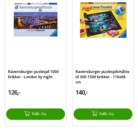
Antal brikker: 72
Alder: fra 6 år
Produktdetaljer
Model
118441
EAN
4005556118441
Mærke
Ravensburger
Ravensburger puslespil 1000
Ravensburger puslespilsmåtte
brikker - London by night
til 300-1500 brikker - 110x66
cm
126,-
140,-
Køb nu
Køb nu