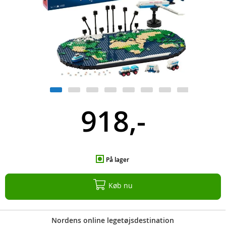
918,-
På lager
Køb nu
Nordens online legetøjsdestination