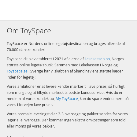
Størrelse – Sættet med 1.231 elementer indeholder et legetøj i form af et
verdenskort med fly og fotoholdere, der er over 14 cm højt, 49 cm bredt
og 31 cm dybt, når det står samlet på et bord
Detaljer:
Om ToySpace
Antal klodser: 1231
Alder: fra 14 år
ToySpace er Nordens online legetøjsdestination og bruges allerede af
70.000 danske kunder!
Produktdetaljer
Model
41838
Toyspace.dk blev etableret i 2021 af ejerne af
Lekekassen.no
, Norges
EAN
5702017600833
største online legetøjsbutik. Sammen med Lekekassen i Norge og
Toyspace.se
i Sverige har vi skabt en af Skandinaviens største kæder
Mærke
LEGO
inden for legetøj!
Vores ambitioner er at levere kendte mærker til lave priser, så hurtigt
som muligt, og at tilbyde markedets bedste kundeservice. Hvis du er
medlem af vores kundeklub,
My ToySpace
, kan du spare endnu mere på
vores i forvejen lave priser.
Vores normale leveringstid er 2-3 hverdage og pakker sendes fra vores
lager alle hverdage. Der kommer ingen ekstra omkostninger som told
eller moms på vores pakker.