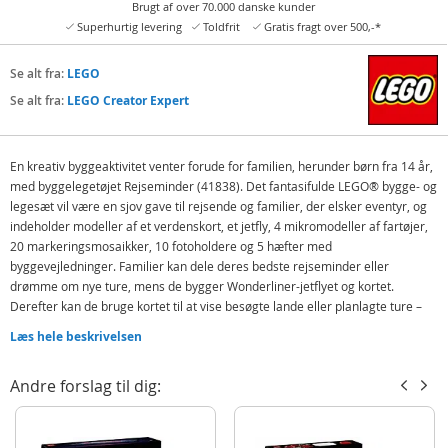
Brugt af over 70.000 danske kunder
Superhurtig levering
Toldfrit
Gratis fragt over 500,-*
Se alt fra:
LEGO
Se alt fra:
LEGO Creator Expert
En kreativ byggeaktivitet venter forude for familien, herunder børn fra 14 år,
med byggelegetøjet Rejseminder (41838). Det fantasifulde LEGO® bygge- og
legesæt vil være en sjov gave til rejsende og familier, der elsker eventyr, og
indeholder modeller af et verdenskort, et jetfly, 4 mikromodeller af fartøjer,
20 markeringsmosaikker, 10 fotoholdere og 5 hæfter med
byggevejledninger. Familier kan dele deres bedste rejseminder eller
drømme om nye ture, mens de bygger Wonderliner-jetflyet og kortet.
Derefter kan de bruge kortet til at vise besøgte lande eller planlagte ture –
og ændre det for hvert eventyr!
Læs hele beskrivelsen
LEGO byggesættet vil være en meningsfuld gave fyldt med minder eller en
ferieaktivitet med masser af kreativt sjov for familien. Desuden kan du og
Andre forslag til dig:
dine børn få mest muligt ud af jeres sæt med LEGO Builder appen, hvor I kan
bygge sammen, zoome ind på og dreje jeres model i 3D, holde styr på, hvor
langt I er kommet, samt gemme sæt på ét sted.