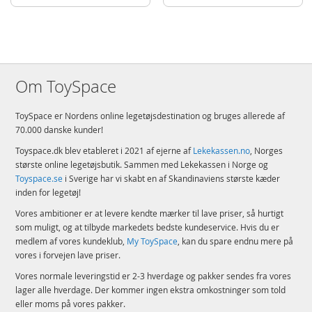
voksne
Størrelse – Radioen (med antennen i lodret stilling) i dette byggesæt med
906 elementer er over 32 cm høj, 23 cm bred og 7 cm dyb
Detaljer:
Antal klodser: 906
Om ToySpace
Alder: fra 18 år
ToySpace er Nordens online legetøjsdestination og bruges allerede af
Produktdetaljer
Model
10334
70.000 danske kunder!
EAN
5702017583501
Toyspace.dk blev etableret i 2021 af ejerne af
Lekekassen.no
, Norges
største online legetøjsbutik. Sammen med Lekekassen i Norge og
Mærke
LEGO
Toyspace.se
i Sverige har vi skabt en af Skandinaviens største kæder
inden for legetøj!
Vores ambitioner er at levere kendte mærker til lave priser, så hurtigt
som muligt, og at tilbyde markedets bedste kundeservice. Hvis du er
medlem af vores kundeklub,
My ToySpace
, kan du spare endnu mere på
vores i forvejen lave priser.
Vores normale leveringstid er 2-3 hverdage og pakker sendes fra vores
lager alle hverdage. Der kommer ingen ekstra omkostninger som told
eller moms på vores pakker.