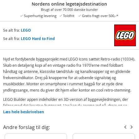
Nordens online legetøjsdestination
Brugt af over 70.000 danske kunder
Superhurtig levering
Toldfrit
Gratis fragt over 500,-*
Se alt fra:
LEGO
Se alt fra:
LEGO Hard to Find
Nyd et fordybende byggeprojekt med LEGO Icons sættet Retro-radio (10334).
Skab en detaljerig kopi af en vintage radio fra 1970'erne med foldbart
håndtag og antenne, klassiske tænd/sluk- og kanalknapper og en glidende
frekvensindikator. Drej på knapperne for at udsende signalstøj og
musikbidder. Monter en smartphone i rummet bagpå for at nyde dine
yndlingssange, mens du giver dit hjem eller kontor en cool retro-stemning.
LEGO Builder appen indeholder en 3D-version af byggevejledningen, der
følger med det kreative byggesæt. Her kan du zoome ind på, dreje og se
modeller fra alle vinkler, mens du bygger. Med appen kan du også bygge
Læs hele beskrivelsen
som et team med andre, holde styr på, hvor langt du er kommet, samt
udforske og gemme andre byggesæt til voksne.
Andre forslag til dig:
LEGO sættet vil være en perfekt fødselsdagsgave til voksne