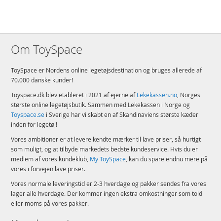
Om ToySpace
ToySpace er Nordens online legetøjsdestination og bruges allerede af
70.000 danske kunder!
Toyspace.dk blev etableret i 2021 af ejerne af
Lekekassen.no
, Norges
største online legetøjsbutik. Sammen med Lekekassen i Norge og
Toyspace.se
i Sverige har vi skabt en af Skandinaviens største kæder
inden for legetøj!
Vores ambitioner er at levere kendte mærker til lave priser, så hurtigt
som muligt, og at tilbyde markedets bedste kundeservice. Hvis du er
medlem af vores kundeklub,
My ToySpace
, kan du spare endnu mere på
vores i forvejen lave priser.
Vores normale leveringstid er 2-3 hverdage og pakker sendes fra vores
lager alle hverdage. Der kommer ingen ekstra omkostninger som told
eller moms på vores pakker.