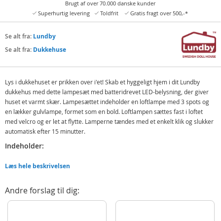
Brugt af over 70.000 danske kunder
Superhurtig levering
Toldfrit
Gratis fragt over 500,-*
Se alt fra:
Lundby
Se alt fra:
Dukkehuse
Lys i dukkehuset er prikken over i'et! Skab et hyggeligt hjem i dit Lundby
dukkehus med dette lampesæt med batteridrevet LED-belysning, der giver
huset et varmt skær. Lampesættet indeholder en loftlampe med 3 spots og
en lækker gulvlampe, formet som en bold. Loftlampen sættes fast i loftet
med velcro og er let at flytte. Lamperne tændes med et enkelt klik og slukker
automatisk efter 15 minutter.
Indeholder:
1 loftlampe med spots
Læs hele beskrivelsen
1 gulvlampe
Detaljer:
Andre forslag til dig:
Mål æske: 9,5 x 5 x 14,5 cm (LxBxH)
Batteribehov: 2 x CR2032-batterier (inkluderet)