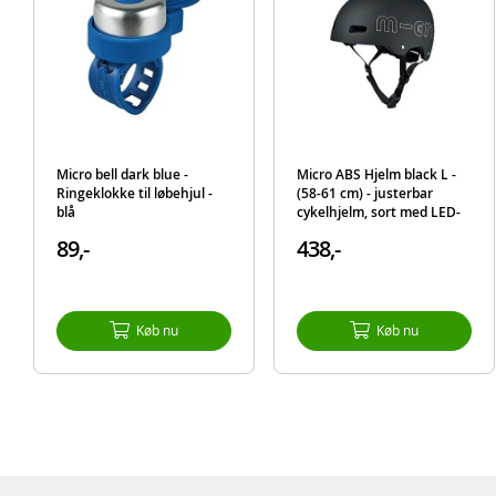
Micro bell dark blue -
Micro ABS Hjelm black L -
Ringeklokke til løbehjul -
(58-61 cm) - justerbar
blå
cykelhjelm, sort med LED-
lys
89,-
438,-
Køb nu
Køb nu