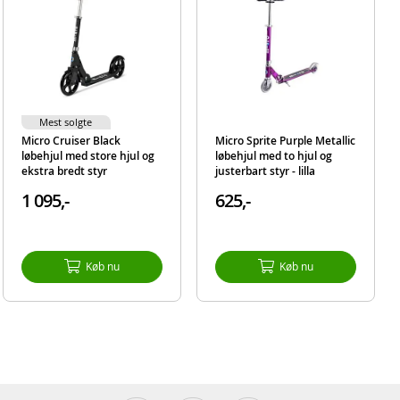
Mest solgte
Micro Cruiser Black
Micro Sprite Purple Metallic
løbehjul med store hjul og
løbehjul med to hjul og
ekstra bredt styr
justerbart styr - lilla
1 095,-
625,-
Køb nu
Køb nu