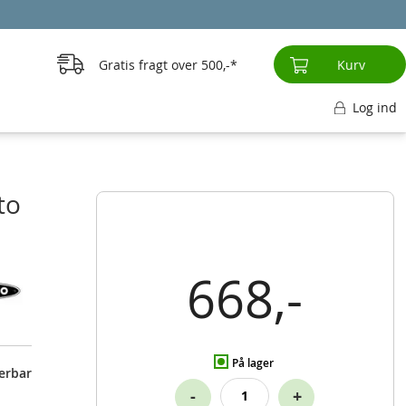
Gratis fragt over
500,-
Kurv
Log ind
to
668,-
På lager
terbar
-
+