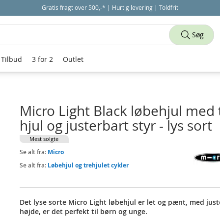
Gratis fragt over 500,-* | Hurtig levering | Toldfrit
Søg
Tilbud
3 for 2
Outlet
Micro Light Black løbehjul med 
hjul og justerbart styr - lys sort
Mest solgte
Se alt fra:
Micro
Se alt fra:
Løbehjul og trehjulet cykler
Det lyse sorte Micro Light løbehjul er let og pænt, med jus
højde, er det perfekt til børn og unge.