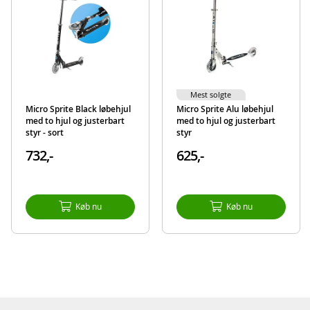
Alder: fra 5 år
Produktdetaljer
Model
SA0022
EAN
7640108562067
Mest solgte
Mærke
Micro
Micro Sprite Black løbehjul
Micro Sprite Alu løbehjul
med to hjul og justerbart
med to hjul og justerbart
styr - sort
styr
732,-
625,-
Køb nu
Køb nu