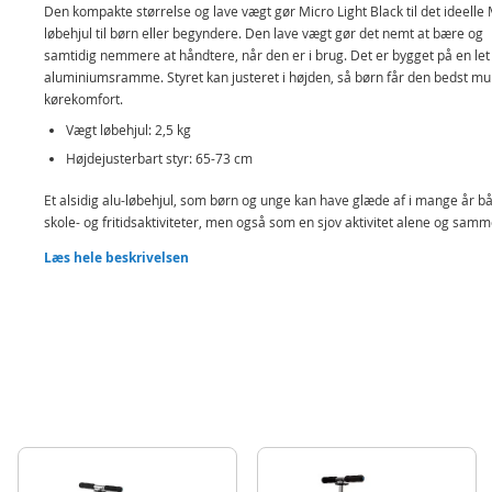
Den kompakte størrelse og lave vægt gør Micro Light Black til det ideelle 
løbehjul til børn eller begyndere. Den lave vægt gør det nemt at bære og
samtidig nemmere at håndtere, når den er i brug. Det er bygget på en let
aluminiumsramme. Styret kan justeret i højden, så børn får den bedst mu
kørekomfort.
Vægt løbehjul: 2,5 kg
Højdejusterbart styr: 65-73 cm
Et alsidig alu-løbehjul, som børn og unge kan have glæde af i mange år bå
skole- og fritidsaktiviteter, men også som en sjov aktivitet alene og sam
med venner.
Læs hele beskrivelsen
Indeholder:
Micro Light løbehjul med 2 hjul
Detaljer:
Styrhøjde: 65-73 cm
Vægt: 2,5 kg
Maksimal vægt børn: 100 kg
Hjulstørrelse: 120/100 mm
Farve: Lys sort