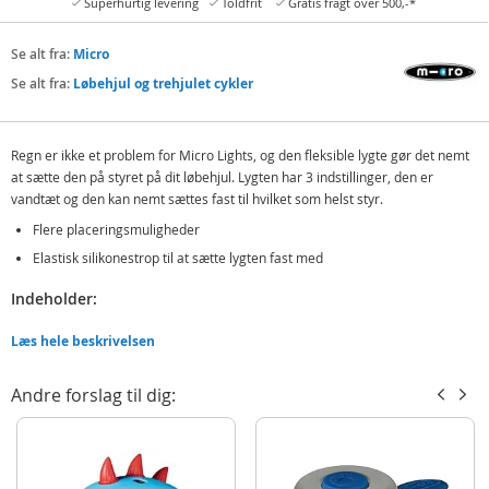
Superhurtig levering
Toldfrit
Gratis fragt over 500,-*
Se alt fra:
Micro
Se alt fra:
Løbehjul og trehjulet cykler
Regn er ikke et problem for Micro Lights, og den fleksible lygte gør det nemt
at sætte den på styret på dit løbehjul. Lygten har 3 indstillinger, den er
vandtæt og den kan nemt sættes fast til hvilket som helst styr.
Flere placeringsmuligheder
Elastisk silikonestrop til at sætte lygten fast med
Indeholder:
Micro Light Deluxe Dark Blue - lygte til løbehjul
Læs hele beskrivelsen
Detaljer:
Andre forslag til dig:
Farve: mørkeblå
Mål: 6 x 4 cm
Produktdetaljer
Model
AC4133