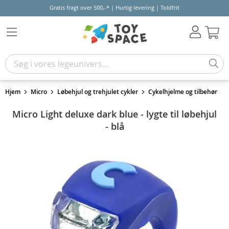
Gratis fragt over 500,-* | Hurtig levering | Toldfrit
Kur
Hjem
Micro
Løbehjul og trehjulet cykler
Cykelhjelme og tilbehør
Micro Light deluxe dark blue - lygte til løbehjul
- blå