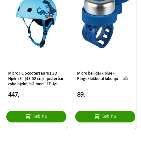
EAN
7630053526412
Mærke
Micro
Micro PC Scootersaurus 3D
Micro bell dark blue -
Hjelm S - (48-52 cm) - justerbar
Ringeklokke til løbehjul - blå
cykelhjelm, blå med LED-lys
447,-
89,-
Køb nu
Køb nu