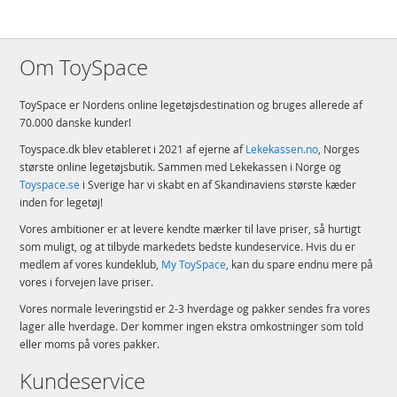
Om ToySpace
ToySpace er Nordens online legetøjsdestination og bruges allerede af
70.000 danske kunder!
Toyspace.dk blev etableret i 2021 af ejerne af
Lekekassen.no
, Norges
største online legetøjsbutik. Sammen med Lekekassen i Norge og
Toyspace.se
i Sverige har vi skabt en af Skandinaviens største kæder
inden for legetøj!
Vores ambitioner er at levere kendte mærker til lave priser, så hurtigt
som muligt, og at tilbyde markedets bedste kundeservice. Hvis du er
medlem af vores kundeklub,
My ToySpace
, kan du spare endnu mere på
vores i forvejen lave priser.
Vores normale leveringstid er 2-3 hverdage og pakker sendes fra vores
lager alle hverdage. Der kommer ingen ekstra omkostninger som told
eller moms på vores pakker.
Kundeservice