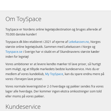
Om ToySpace
ToySpace er Nordens online legetøjsdestination og bruges allerede af
70.000 danske kunder!
Toyspace.dk blev etableret i 2021 af ejerne af
Lekekassen.no
, Norges
største online legetøjsbutik. Sammen med Lekekassen i Norge og
Toyspace.se
i Sverige har vi skabt en af Skandinaviens største kæder
inden for legetøj!
Vores ambitioner er at levere kendte mærker til lave priser, så hurtigt
som muligt, og at tilbyde markedets bedste kundeservice. Hvis du er
medlem af vores kundeklub,
My ToySpace
, kan du spare endnu mere på
vores i forvejen lave priser.
Vores normale leveringstid er 2-3 hverdage og pakker sendes fra vores
lager alle hverdage. Der kommer ingen ekstra omkostninger som told
eller moms på vores pakker.
Kundeservice