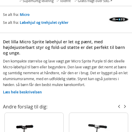
Superhurtig levering
Toldfrit
Gratis fragt over 500,-*
Se alt fra:
Micro
Se alt fra:
Løbehjul og trehjulet cykler
Det lilla Micro Sprite løbehjul er let og pænt, med
højdejusterbart styr og fold-ud støtte er det perfekt til børn
og unge.
Den kompakte størrelse og lave vægt gør Micro Sprite Purple til det ideelle
Micro-løbehjul til børn eller begyndere. Den lave vægt gør det nemt at bære
og samtidig nemmere at håndtere, når den er i brug. Det er bygget på en let
eluminiumsramme, med en udfoldelig støtte. Styret kan også justeres i
højden, så børn får den bedst mulige kørekomfort.
Læs hele beskrivelsen
Med fold-ud støtte
Vægt løbehjul: 2,7 kg
Andre forslag til dig:
Højdejusterbart styr: 65-93 cm
Et alsidig alu-løbehjul, som børn og unge kan have glæde af i mange år både
til skole- og fritidsaktiviteter, men også som en sjov aktivitet alene og
sammen med venner.