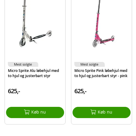
Indeholder:
Micro Sprite løbehjul med 2 hjul
Detaljer:
Styrhøjde: 65-93 cm
Vægt: 2,7 kg
Maksimal vægt børn: 100 kg
Hjulstørrelse: 120/100 mm
Mest solgte
Mest solgte
Farve: Lilla
Micro Sprite Alu løbehjul med
Micro Sprite Pink løbehjul med
Alder: fra 5 år
to hjul og justerbart styr
to hjul og justerbart styr - pink
Produktdetaljer
Model
SA0132
625,-
625,-
EAN
7640108569318
Mærke
Micro
Køb nu
Køb nu