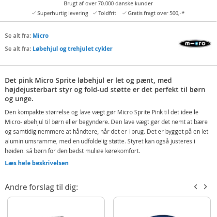
Brugt af over 70.000 danske kunder
Superhurtig levering
Toldfrit
Gratis fragt over 500,-*
Se alt fra:
Micro
Se alt fra:
Løbehjul og trehjulet cykler
Det pink Micro Sprite løbehjul er let og pænt, med
højdejusterbart styr og fold-ud støtte er det perfekt til børn
og unge.
Den kompakte størrelse og lave vægt gør Micro Sprite Pink til det ideelle
Micro-løbehjul til børn eller begyndere. Den lave vægt gør det nemt at bære
og samtidig nemmere at håndtere, når det er i brug. Det er bygget på en let
aluminiumsramme, med en udfoldelig støtte. Styret kan også justeres i
højden, så børn for den bedst mulige kørekomfort.
Læs hele beskrivelsen
Med fold-ud støtte
Vægt løbehjul: 2,7 kg
Andre forslag til dig:
Højdejusterbart styr: 65-93 cm
Et alsidig alu-løbehjul, som børn og unge kan have glæde af i mange år både