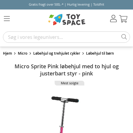
Gratis fragt over 500,-* | Hurtig levering | Toldfrit
Kur
Hjem
Micro
Løbehjul og trehjulet cykler
Løbehjul til børn
Micro Sprite Pink løbehjul med to hjul og
justerbart styr - pink
Mest solgte