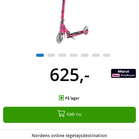
625,-
På lager
Køb nu
Nordens online legetøjsdestination