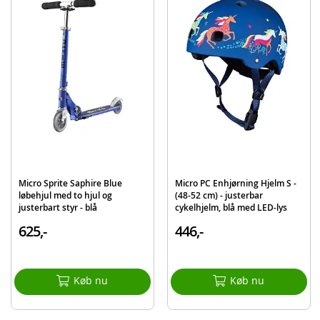
til skole- og fritidsaktiviteter, men også som en sjov aktivitet alene og
sammen med venner.
Indeholder:
Micro Sprite løbehjul med 2 hjul
Detaljer:
Styrhøjde: 65-93 cm
Vægt: 2,7 kg
Maksimal vægt børn: 100 kg
Hjulstørrelse: 120/100 mm
Farve: Pink
Micro Sprite Saphire Blue
Micro PC Enhjørning Hjelm S -
Alder: fra 5 år
løbehjul med to hjul og
(48-52 cm) - justerbar
justerbart styr - blå
cykelhjelm, blå med LED-lys
Produktdetaljer
Model
SA0027
625,-
446,-
EAN
7640108564337
Mærke
Micro
Køb nu
Køb nu