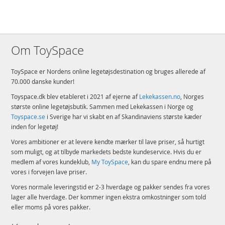
Om ToySpace
ToySpace er Nordens online legetøjsdestination og bruges allerede af
70.000 danske kunder!
Toyspace.dk blev etableret i 2021 af ejerne af
Lekekassen.no
, Norges
største online legetøjsbutik. Sammen med Lekekassen i Norge og
Toyspace.se
i Sverige har vi skabt en af Skandinaviens største kæder
inden for legetøj!
Vores ambitioner er at levere kendte mærker til lave priser, så hurtigt
som muligt, og at tilbyde markedets bedste kundeservice. Hvis du er
medlem af vores kundeklub,
My ToySpace
, kan du spare endnu mere på
vores i forvejen lave priser.
Vores normale leveringstid er 2-3 hverdage og pakker sendes fra vores
lager alle hverdage. Der kommer ingen ekstra omkostninger som told
eller moms på vores pakker.