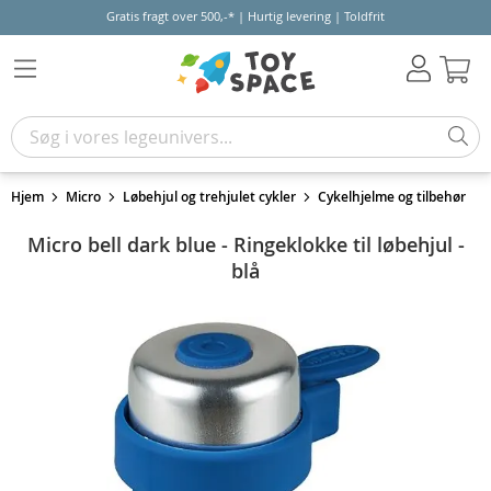
Gratis fragt over 500,-* | Hurtig levering | Toldfrit
Kur
Hjem
Micro
Løbehjul og trehjulet cykler
Cykelhjelme og tilbehør
Micro bell dark blue - Ringeklokke til løbehjul -
blå