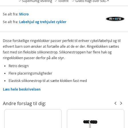
Superhurtig levering
Toldfrit
Gratis fragt over 500,-*
Se alt fra:
Micro
Se alt fra:
Løbehjul og trehjulet cykler
Disse forskellige ringeklokker passer perfekt til enhver cykel/løbehjul og til
ethvert barn som ønsker at fortælle alle at de er der. Ringeklokken sættes
fast med sin fleksible silikonestrop. Silikonestroppen har flere hak og
ringeklokken passer derfor på alle styr.
Retro design
Flere placeringsmuligheder
Elastisk silikonestrop til at sætte klokken fast med
Tryk ned på knappen på siden af klokken og slip for at ringe
Læs hele beskrivelsen
Indeholder:
Andre forslag til dig:
Micro Bell Dark Blue - ringeklokke til løbehjul
Detaljer:
Farve: mørkeblå