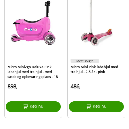
Mål: 6 x 4 cm
Produktdetaljer
Model
AC4654
EAN
7630053526375
Mærke
Micro
Mest solgte
Micro Mini2go Deluxe Pink
Micro Mini Pink løbehjul med
løbehjul med tre hjul - med
tre hjul - 2-5 år - pink
sæde og opbevaringsplads - 18
mdr-5 år
898,-
486,-
Køb nu
Køb nu