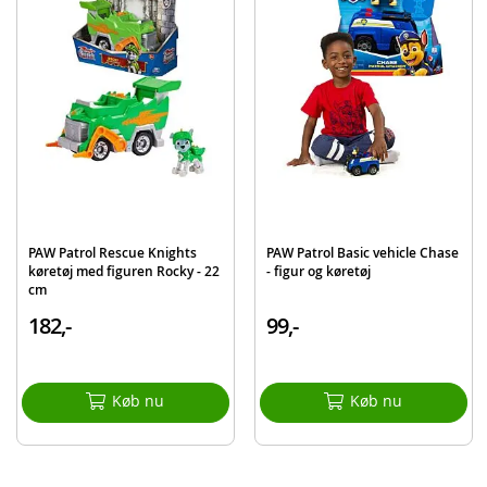
Zuma-figur
Vaskebjørn
Detaljer:
Størrelse båd: ca. 17,5 cm lang
Størrelse figur: ca. 5 cm
Alder: fra 3 år
Produktdetaljer
Model
6072684
PAW Patrol Rescue Knights
PAW Patrol Basic vehicle Chase
EAN
681147061972
køretøj med figuren Rocky - 22
- figur og køretøj
cm
Mærke
Paw Patrol
182,-
99,-
Køb nu
Køb nu