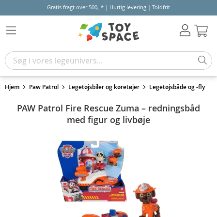
Gratis fragt over 500,-* | Hurtig levering | Toldfrit
Kur
Hjem
Paw Patrol
Legetøjsbiler og køretøjer
Legetøjsbåde og -fly
PAW Patrol Fire Rescue Zuma – redningsbåd
med figur og livbøje