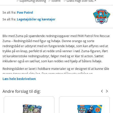
Superhurtig levering
Toldfrit
Gratis fragt over 500,-*
Se alt fra:
Paw Patrol
Se alt fra:
Legetøjsbiler og køretøjer
Bliv med Zuma på spændende redningsopgaver med PAW Patrol Fire Rescue
Zuma – Redningsbåd med figur og livbøje. Denne orange og sorte
redningsbåd er udstyret med en fungerende livbøje, som kan affyres ved at
trykke på en knap, perfekt til at redde små venner i nød. Zuma-figuren, iført
sit karakteristiske redningsudstyr, følger med og er klar til action. Sættet
inkluderer også en sød kat, som kan reddes ved hjælp af båtens livbøje.
Redningsbåden er lavet i holdbare materialer og er designet til at kunne tåle
mange timer med aktiv leg. Den opmuntrer til kreativ rolleleg og
samarbejde, samtidig med at den giver timevis af underholdning.
Læs hele beskrivelsen
Dette sæt er ideelt for børn, der elsker PAW Patrol og ønsker at genskabe
Andre forslag til dig:
deres yndlingsscener fra tv-serien. Det er også en fantastisk gaveidé til
fødselsdag, jul eller som en overraskelse til små redningshelte.
Indeholder:
Redningsbåd