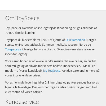
Om ToySpace
ToySpace er Nordens online legetøjsdestination og bruges allerede af
70.000 danske kunder!
Toyspace.dk blev etableret i 2021 af ejerne af
Lekekassen.no
, Norges
største online legetøjsbutik. Sammen med Lekekassen i Norge og
Toyspace.se
i Sverige har vi skabt en af Skandinaviens største kæder
inden for legetøj!
Vores ambitioner er at levere kendte mærker til lave priser, så hurtigt
som muligt, og at tilbyde markedets bedste kundeservice. Hvis du er
medlem af vores kundeklub,
My ToySpace
, kan du spare endnu mere på
vores i forvejen lave priser.
Vores normale leveringstid er 2-3 hverdage og pakker sendes fra vores
lager alle hverdage. Der kommer ingen ekstra omkostninger som told
eller moms på vores pakker.
Kundeservice