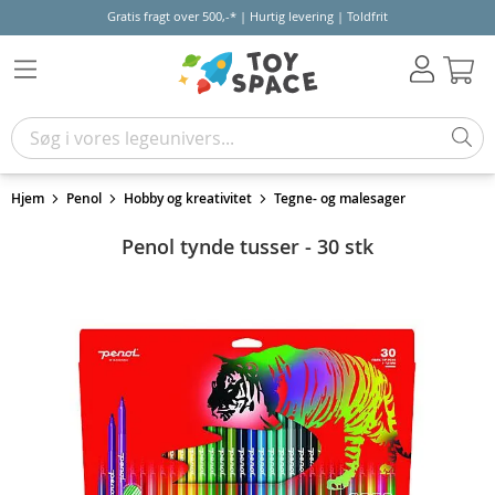
Gratis fragt over 500,-* | Hurtig levering | Toldfrit
Kur
Hjem
Penol
Hobby og kreativitet
Tegne- og malesager
Penol tynde tusser - 30 stk