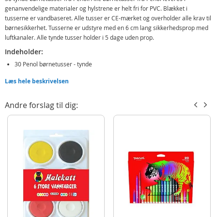
genanvendelige materialer og hylstrene er helt fri for PVC. Blækket i
tusserne er vandbaseret. Alle tusser er CE-mærket og overholder alle krav til
børnesikkerhet. Tusserne er udstyre med en 6 cm lang sikkerhedsprop med
luftkanaler. Alle tynde tusser holder i 5 dage uden prop.
Indeholder:
30 Penol børnetusser - tynde
Læs hele beskrivelsen
Detaljer:
Svanemærket
Andre forslag til dig:
Kan ligge uden prop i op til 5 dage
Alder: fra 3 år
Produktdetaljer
Model
16000003
EAN
5701113001063
Mærke
Penol