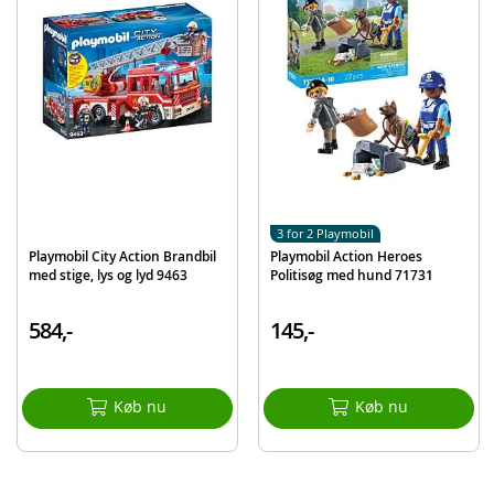
Produktdetaljer
Model
71729
EAN
4008789717290
Mærke
Playmobil
3 for 2 Playmobil
Playmobil City Action Brandbil
Playmobil Action Heroes
med stige, lys og lyd 9463
Politisøg med hund 71731
584,-
145,-
Køb nu
Køb nu