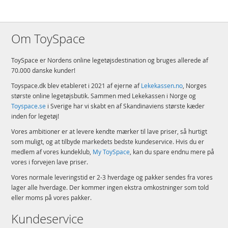
Om ToySpace
ToySpace er Nordens online legetøjsdestination og bruges allerede af
70.000 danske kunder!
Toyspace.dk blev etableret i 2021 af ejerne af
Lekekassen.no
, Norges
største online legetøjsbutik. Sammen med Lekekassen i Norge og
Toyspace.se
i Sverige har vi skabt en af Skandinaviens største kæder
inden for legetøj!
Vores ambitioner er at levere kendte mærker til lave priser, så hurtigt
som muligt, og at tilbyde markedets bedste kundeservice. Hvis du er
medlem af vores kundeklub,
My ToySpace
, kan du spare endnu mere på
vores i forvejen lave priser.
Vores normale leveringstid er 2-3 hverdage og pakker sendes fra vores
lager alle hverdage. Der kommer ingen ekstra omkostninger som told
eller moms på vores pakker.
Kundeservice