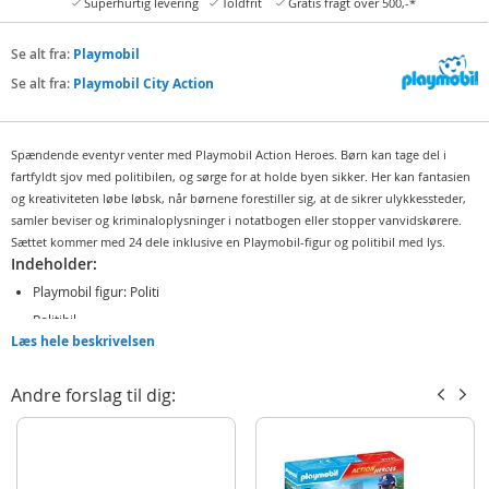
Superhurtig levering
Toldfrit
Gratis fragt over 500,-*
Se alt fra:
Playmobil
Se alt fra:
Playmobil City Action
Spændende eventyr venter med Playmobil Action Heroes. Børn kan tage del i
fartfyldt sjov med politibilen, og sørge for at holde byen sikker. Her kan fantasien
og kreativiteten løbe løbsk, når børnene forestiller sig, at de sikrer ulykkessteder,
samler beviser og kriminaloplysninger i notatbogen eller stopper vanvidskørere.
Sættet kommer med 24 dele inklusive en Playmobil-figur og politibil med lys.
Indeholder:
Playmobil figur: Politi
Politibil
Læs hele beskrivelsen
Tilbehør som kegler, laptop, skilt, våben og mere
Detaljer:
Andre forslag til dig:
Antal dele: 24
Batteribehov: 1 x AAA-batteri (ikke inkluderet)
Alder: fra 4 år