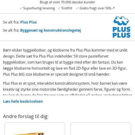
Brugt af over 70.000 danske kunder
Superhurtig levering
Toldfrit
Gratis fragt over 500,-*
Se alt fra:
Plus Plus
Se alt fra:
Byggesæt og konstruktionslegetøj
Børn elsker byggeklodser, og klodserne fra Plus Plus kommer med et unikt
design. Dette sæt fra Plus Plus indeholder 59 store pastelfarvet
byggeklodser, som kan bruges til at bygge med efter din fantasi. Du kan
lægge klodserne horisontalt og lave en flad 2D-figur eller lave en 3D-figur.
Plus Plus BIG size klodserne er specielt designet til små hænder.
Plus Plus er et sjovt, interaktivt konstruktionssystem, hvor barnet kan være
kreativ og styrke sine motoriske færdigheder gennem farve, figurer og form.
Nu kan du bygge de fine figurer som er afbilledet på æsken. Vejledning følger
med. Plus Plus er et perfekt pædagogisk STEM-legetøj, som stimulerer
Læs hele beskrivelsen
finmotorik, kreativitet, fokus og tålmodighed. Plus Plus: en form - uendelige
muligheder.
Andre forslag til dig:
Designet og produceret i Danmark.
BPA-fri og ftalat-fri