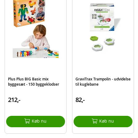
Indeholder:
50 Plus Plus BIG Byggeklodser
Instruktioner
Detaljer:
Mål per del: 50 x 30 mm
Alder: fra 1 år
Produktdetaljer
Model
3273
EAN
5710409200790
Plus Plus BIG Basic mix
GraviTrax Trampolin - udvidelse
byggesæt - 150 byggeklodser
til kuglebane
Mærke
Plus Plus
212,-
82,-
Køb nu
Køb nu