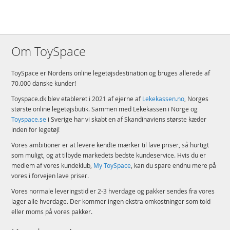
Om ToySpace
ToySpace er Nordens online legetøjsdestination og bruges allerede af
70.000 danske kunder!
Toyspace.dk blev etableret i 2021 af ejerne af
Lekekassen.no
, Norges
største online legetøjsbutik. Sammen med Lekekassen i Norge og
Toyspace.se
i Sverige har vi skabt en af Skandinaviens største kæder
inden for legetøj!
Vores ambitioner er at levere kendte mærker til lave priser, så hurtigt
som muligt, og at tilbyde markedets bedste kundeservice. Hvis du er
medlem af vores kundeklub,
My ToySpace
, kan du spare endnu mere på
vores i forvejen lave priser.
Vores normale leveringstid er 2-3 hverdage og pakker sendes fra vores
lager alle hverdage. Der kommer ingen ekstra omkostninger som told
eller moms på vores pakker.