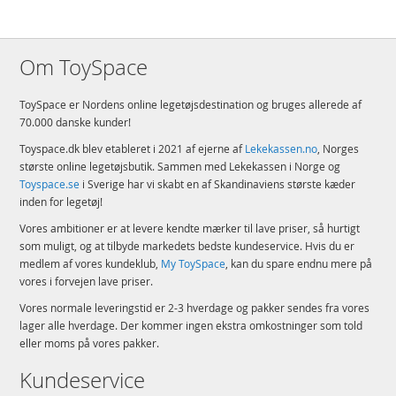
Om ToySpace
ToySpace er Nordens online legetøjsdestination og bruges allerede af
70.000 danske kunder!
Toyspace.dk blev etableret i 2021 af ejerne af
Lekekassen.no
, Norges
største online legetøjsbutik. Sammen med Lekekassen i Norge og
Toyspace.se
i Sverige har vi skabt en af Skandinaviens største kæder
inden for legetøj!
Vores ambitioner er at levere kendte mærker til lave priser, så hurtigt
som muligt, og at tilbyde markedets bedste kundeservice. Hvis du er
medlem af vores kundeklub,
My ToySpace
, kan du spare endnu mere på
vores i forvejen lave priser.
Vores normale leveringstid er 2-3 hverdage og pakker sendes fra vores
lager alle hverdage. Der kommer ingen ekstra omkostninger som told
eller moms på vores pakker.
Kundeservice