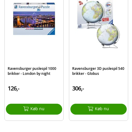
Alder: fra 10 år
Produktdetaljer
Model
125562
EAN
4005556125562
Mærke
Ravensburger
Ravensburger puslespil 1000
Ravensburger 3D puslespil 540
brikker - London by night
brikker - Globus
126,-
306,-
Køb nu
Køb nu