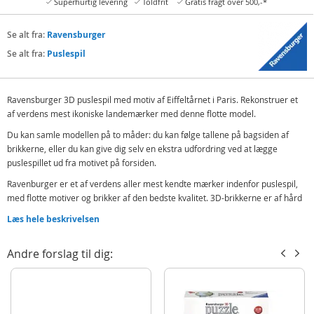
Superhurtig levering
Toldfrit
Gratis fragt over 500,-*
Se alt fra:
Ravensburger
Se alt fra:
Puslespil
Ravensburger 3D puslespil med motiv af Eiffeltårnet i Paris. Rekonstruer et
af verdens mest ikoniske landemærker med denne flotte model.
Du kan samle modellen på to måder: du kan følge tallene på bagsiden af
brikkerne, eller du kan give dig selv en ekstra udfordring ved at lægge
puslespillet ud fra motivet på forsiden.
Ravenburger er et af verdens aller mest kendte mærker indenfor puslespil,
med flotte motiver og brikker af den bedste kvalitet. 3D-brikkerne er af hård
plastik og er lette at sætte sammen.
Læs hele beskrivelsen
Indeholder:
Ravensburger 3D puslespil - Eiffeltårnet
Andre forslag til dig:
Detaljer:
Mål: 46 x 18 x 18 cm
Antal brikker: 216