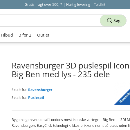
Gratis fragt over 500,-* | Hurtig levering | Toldfrit
Søg
Tilbud
3 for 2
Outlet
Ravensburger 3D puslespil Icon
Big Ben med lys - 235 dele
Se alt fra:
Ravensburger
Se alt fra:
Puslespil
Byg en egen version af Londons mest ikoniske vartegn – Big Ben – i 3D! 
Ravensburgers EasyClick-teknologi klikkes brikkene nemt på plads uden l