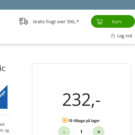
Gratis fragt over
500,-
Kurv
Log ind
ic
232,-
Få tilbage på lager
Med
im, og
-
+