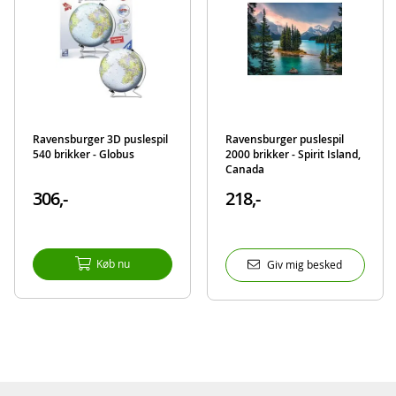
Ravensburger 3D puslespil
Ravensburger puslespil
540 brikker - Globus
2000 brikker - Spirit Island,
Canada
306,-
218,-
Køb nu
Giv mig besked