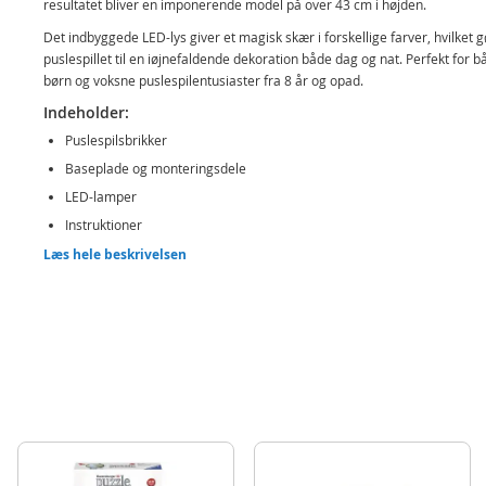
resultatet bliver en imponerende model på over 43 cm i højden.
Det indbyggede LED-lys giver et magisk skær i forskellige farver, hvilket g
puslespillet til en iøjnefaldende dekoration både dag og nat. Perfekt for b
børn og voksne puslespilentusiaster fra 8 år og opad.
Indeholder:
Puslespilsbrikker
Baseplade og monteringsdele
LED-lamper
Instruktioner
Læs hele beskrivelsen
Detaljer:
Mål: 21 x 21 x 43,2 cm
Antal dele: 235
Alder: fra 8 år
Produktdetaljer
Model
12008025
EAN
4005555080251
Mærke
Ravensburger