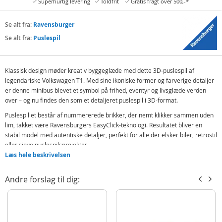
Superhurtig levering
Toldfrit
Gratis fragt over 500,-*
Se alt fra:
Ravensburger
Se alt fra:
Puslespil
Klassisk design møder kreativ byggeglæde med dette 3D-puslespil af
legendariske Volkswagen T1. Med sine ikoniske former og farverige detaljer
er denne minibus blevet et symbol på frihed, eventyr og livsglæde verden
over – og nu findes den som et detaljeret puslespil i 3D-format.
Puslespillet består af nummererede brikker, der nemt klikker sammen uden
lim, takket være Ravensburgers EasyClick-teknologi. Resultatet bliver en
stabil model med autentiske detaljer, perfekt for alle der elsker biler, retrostil
eller sjove puslespilsprojekter.
Læs hele beskrivelsen
Indeholder:
Puslespilsbrikker
Andre forslag til dig:
Baseplade og monteringsdele
Instruktioner
Detaljer: