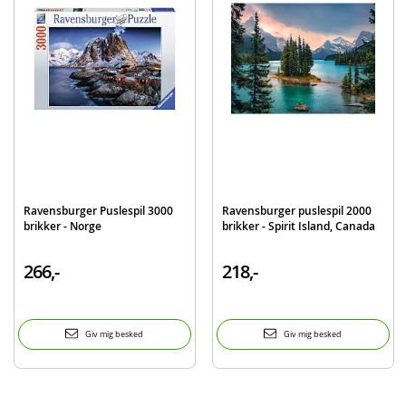
Antal dele: 185
Alder: fra 8 år
Produktdetaljer
Model
12008035
EAN
4005555080350
Mærke
Ravensburger
Ravensburger Puslespil 3000
Ravensburger puslespil 2000
brikker - Norge
brikker - Spirit Island, Canada
266,-
218,-
Giv mig besked
Giv mig besked