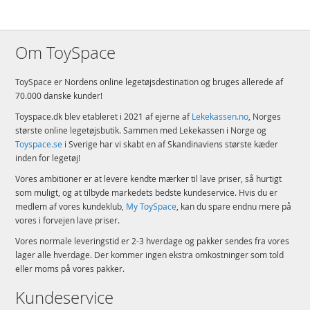
Om ToySpace
ToySpace er Nordens online legetøjsdestination og bruges allerede af
70.000 danske kunder!
Toyspace.dk blev etableret i 2021 af ejerne af
Lekekassen.no
, Norges
største online legetøjsbutik. Sammen med Lekekassen i Norge og
Toyspace.se
i Sverige har vi skabt en af Skandinaviens største kæder
inden for legetøj!
Vores ambitioner er at levere kendte mærker til lave priser, så hurtigt
som muligt, og at tilbyde markedets bedste kundeservice. Hvis du er
medlem af vores kundeklub,
My ToySpace
, kan du spare endnu mere på
vores i forvejen lave priser.
Vores normale leveringstid er 2-3 hverdage og pakker sendes fra vores
lager alle hverdage. Der kommer ingen ekstra omkostninger som told
eller moms på vores pakker.
Kundeservice