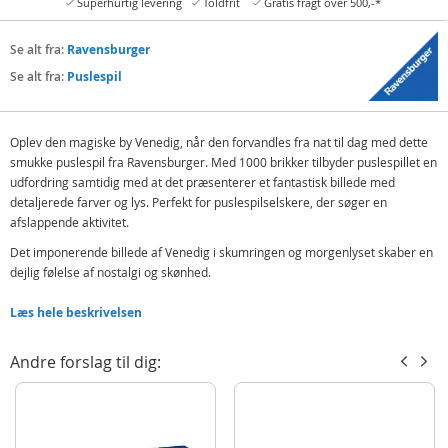
Superhurtig levering
Toldfrit
Gratis fragt over 500,-*
Se alt fra:
Ravensburger
Se alt fra:
Puslespil
Oplev den magiske by Venedig, når den forvandles fra nat til dag med dette
smukke puslespil fra Ravensburger. Med 1000 brikker tilbyder puslespillet en
udfordring samtidig med at det præsenterer et fantastisk billede med
detaljerede farver og lys. Perfekt for puslespilselskere, der søger en
afslappende aktivitet.
Det imponerende billede af Venedig i skumringen og morgenlyset skaber en
dejlig følelse af nostalgi og skønhed.
Indeholder:
Læs hele beskrivelsen
Ravensburger puslespil med motiv af Venedig
Andre forslag til dig:
Detaljer:
Antal brikker: 1000
Mål: 70 x 50 cm
Alder: fra 14 år