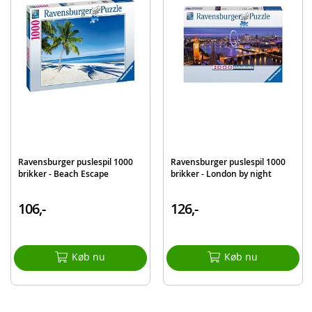
Produktdetaljer
Model
12001433
EAN
4005555014331
Mærke
Ravensburger
Ravensburger puslespil 1000
Ravensburger puslespil 1000
brikker - Beach Escape
brikker - London by night
106,-
126,-
Køb nu
Køb nu