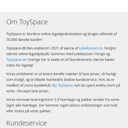
Om ToySpace
ToySpace er Nordens online legetøjsdestination og bruges allerede af
70.000 danske kunder!
Toyspace.dk blev etableret i 2021 af ejerne af
Lekekassen.no
, Norges
største online legetøjsbutik. Sammen med Lekekassen i Norge og
Toyspace.se
i Sverige har vi skabt en af Skandinaviens største kæder
inden for legetøj!
Vores ambitioner er at levere kendte mærker til lave priser, så hurtigt
som muligt, og at tilbyde markedets bedste kundeservice. Hvis du er
medlem af vores kundeklub,
My ToySpace
, kan du spare endnu mere på
vores i forvejen lave priser.
Vores normale leveringstid er 2-3 hverdage og pakker sendes fra vores
lager alle hverdage. Der kommer ingen ekstra omkostninger som told
eller moms på vores pakker.
Kundeservice