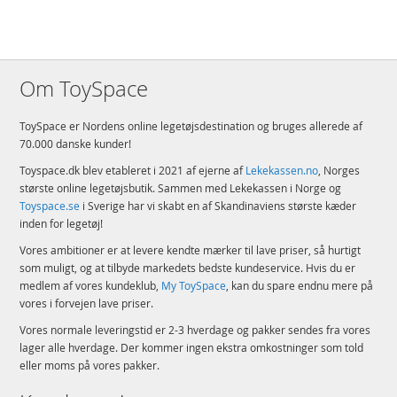
Om ToySpace
ToySpace er Nordens online legetøjsdestination og bruges allerede af
70.000 danske kunder!
Toyspace.dk blev etableret i 2021 af ejerne af
Lekekassen.no
, Norges
største online legetøjsbutik. Sammen med Lekekassen i Norge og
Toyspace.se
i Sverige har vi skabt en af Skandinaviens største kæder
inden for legetøj!
Vores ambitioner er at levere kendte mærker til lave priser, så hurtigt
som muligt, og at tilbyde markedets bedste kundeservice. Hvis du er
medlem af vores kundeklub,
My ToySpace
, kan du spare endnu mere på
vores i forvejen lave priser.
Vores normale leveringstid er 2-3 hverdage og pakker sendes fra vores
lager alle hverdage. Der kommer ingen ekstra omkostninger som told
eller moms på vores pakker.