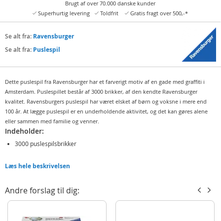
Brugt af over 70.000 danske kunder
Superhurtig levering
Toldfrit
Gratis fragt over 500,-*
Se alt fra:
Ravensburger
Se alt fra:
Puslespil
Dette puslespil fra Ravensburger har et farverigt motiv af en gade med graffiti i
Amsterdam. Puslespillet består af 3000 brikker, af den kendte Ravensburger
kvalitet. Ravensburgers puslespil har været elsket af børn og voksne i mere end
100 år. At lægge puslespil er en underholdende aktivitet, og det kan gøres alene
eller sammen med familie og venner.
Indeholder:
3000 puslespilsbrikker
Detaljer
Læs hele beskrivelsen
Mål puslespil: 121x80 cm
Andre forslag til dig:
Produktdetaljer
Model
12000807
EAN
4005555008071