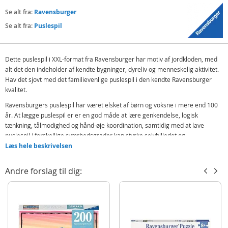
Se alt fra:
Ravensburger
Se alt fra:
Puslespil
Dette puslespil i XXL-format fra Ravensburger har motiv af jordkloden, med
alt det den indeholder af kendte bygninger, dyreliv og menneskelig aktivitet.
Hav det sjovt med det familievenlige puslespil i den kendte Ravensburger
kvalitet.
Ravensburgers puslespil har været elsket af børn og voksne i mere end 100
år. At lægge puslespil er er en god måde at lære genkendelse, logisk
tænkning, tålmodighed og hånd-øje koordination, samtidig med at lave
puslespil i forskellige sværhedsgrader kan styrke selvbilledet og
korttidshukommelsen. Det er underholdende at lave puslespil og det kan
Læs hele beskrivelsen
gøres alene eller sammen med familie og venner.
Andre forslag til dig:
Indeholder:
Ravensburger XXL puslespil 200 brikker - En verden af liv
Detaljer:
Antal brikker: 200