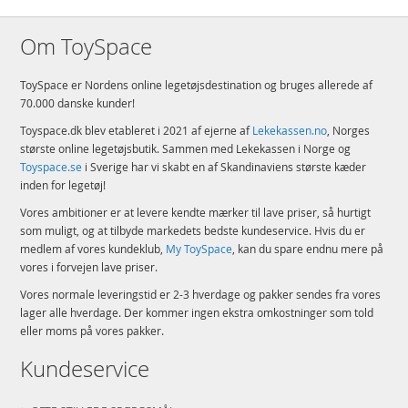
Om ToySpace
ToySpace er Nordens online legetøjsdestination og bruges allerede af
70.000 danske kunder!
Toyspace.dk blev etableret i 2021 af ejerne af
Lekekassen.no
, Norges
største online legetøjsbutik. Sammen med Lekekassen i Norge og
Toyspace.se
i Sverige har vi skabt en af Skandinaviens største kæder
inden for legetøj!
Vores ambitioner er at levere kendte mærker til lave priser, så hurtigt
som muligt, og at tilbyde markedets bedste kundeservice. Hvis du er
medlem af vores kundeklub,
My ToySpace
, kan du spare endnu mere på
vores i forvejen lave priser.
Vores normale leveringstid er 2-3 hverdage og pakker sendes fra vores
lager alle hverdage. Der kommer ingen ekstra omkostninger som told
eller moms på vores pakker.
Kundeservice