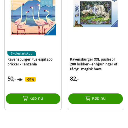
Alder: fra 8 år
Produktdetaljer
Model
127221
EAN
4005556127221
Mærke
Ravensburger
Skolestartskup
Ravensburger Puslespil 200
Ravensburger XXL puslespil
brikker - Tanzania
200 brikker - enhjørninger of
rådyr i magisk have
50,-
82,-
72,-
31%
Køb nu
Køb nu