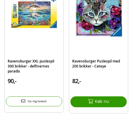
Motiv: verdenskort
Alder: fra 8 år
Produktdetaljer
Model
128907
EAN
4005556128907
Mærke
Ravensburger
Ravensburger XXL puslespil
Ravensburger Puslespil med
300 brikker - delfinernes
200 brikker - Cateye
paradis
90,-
82,-
Køb nu
Giv mig besked