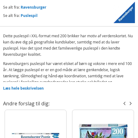
Se alt fra:
Ravensburger
Se alt fra:
Puslespil
Dette puslespil i XXL-format med 200 brikker har motiv af verdenskortet. Nu
kan du øve dig på geografiske kundskaber, samtidig med at du laver
puslespil. Hav det sjovt med det familievenlige puslespil i den kendte
Ravensburger kvalitet.
Ravensburgers puslespil har været elsket af børn og voksne i mere end 100
år. At lægge puslespil er er en god måde at lære genkendelse, logisk
tænkning, tålmodighed og hånd-øje koordination, samtidig med at lave
puslespil i forskellige sværhedsgrader kan styrke selvbilledet og
korttidshukommelsen. Det er underholdende at lave puslespil og det kan
Læs hele beskrivelsen
gøres alene eller sammen med familie og venner.
Andre forslag til dig:
Indeholder:
Ravensburger XXL puslespil 200 brikker - verdenskort
Detaljer:
Antal brikker: 200