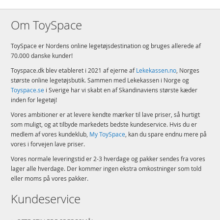
Om ToySpace
ToySpace er Nordens online legetøjsdestination og bruges allerede af
70.000 danske kunder!
Toyspace.dk blev etableret i 2021 af ejerne af
Lekekassen.no
, Norges
største online legetøjsbutik. Sammen med Lekekassen i Norge og
Toyspace.se
i Sverige har vi skabt en af Skandinaviens største kæder
inden for legetøj!
Vores ambitioner er at levere kendte mærker til lave priser, så hurtigt
som muligt, og at tilbyde markedets bedste kundeservice. Hvis du er
medlem af vores kundeklub,
My ToySpace
, kan du spare endnu mere på
vores i forvejen lave priser.
Vores normale leveringstid er 2-3 hverdage og pakker sendes fra vores
lager alle hverdage. Der kommer ingen ekstra omkostninger som told
eller moms på vores pakker.
Kundeservice