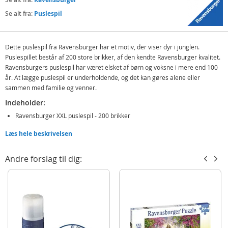
Se alt fra:
Puslespil
Dette puslespil fra Ravensburger har et motiv, der viser dyr i junglen.
Puslespillet består af 200 store brikker, af den kendte Ravensburger kvalitet.
Ravensburgers puslespil har været elsket af børn og voksne i mere end 100
år. At lægge puslespil er underholdende, og det kan gøres alene eller
sammen med familie og venner.
Indeholder:
Ravensburger XXL puslespil - 200 brikker
Læs hele beskrivelsen
Detaljer:
Antal brikker: 200
Andre forslag til dig:
Motiv: Jungledyr
Alder: fra 8 år
Produktdetaljer
Model
126606
EAN
4005556126606