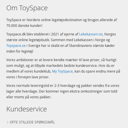
Om ToySpace
ToySpace er Nordens online legetøjsdestination og bruges allerede af
70.000 danske kunder!
Toyspace.dk blev etableret i 2021 af ejerne af
Lekekassen.no
, Norges
største online legetøjsbutik. Sammen med Lekekassen i Norge og
Toyspace.se
i Sverige har vi skabt en af Skandinaviens største kæder
inden for legetøj!
Vores ambitioner er at levere kendte mærker til lave priser, så hurtigt
som muligt, og at tilbyde markedets bedste kundeservice. Hvis du er
medlem af vores kundeklub,
My ToySpace
, kan du spare endnu mere på
vores i forvejen lave priser.
Vores normale leveringstid er 2-3 hverdage og pakker sendes fra vores
lager alle hverdage. Der kommer ingen ekstra omkostninger som told
eller moms på vores pakker.
Kundeservice
OFTE STILLEDE SPØRGSMÅL