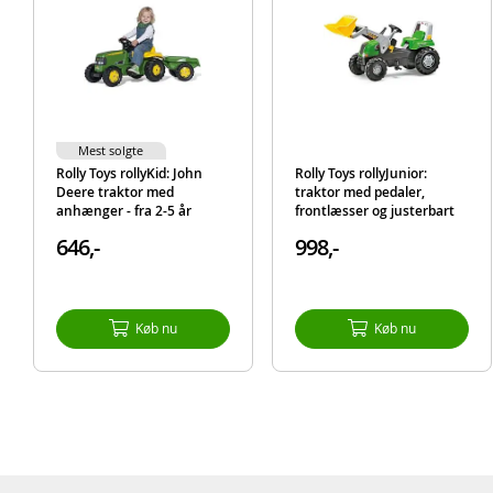
Mest solgte
Rolly Toys rollyKid: John
Rolly Toys rollyJunior:
Deere traktor med
traktor med pedaler,
anhænger - fra 2-5 år
frontlæsser og justerbart
sæde
646,-
998,-
Køb nu
Køb nu