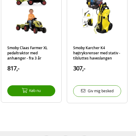
kan
kkert
eret
Smoby Claas Farmer XL
Smoby Karcher K4
pedaltraktor med
højtryksrenser med stativ -
anhænger - fra 3 år
tilsluttes haveslangen
817,-
307,-
g tid
sign i
Køb nu
Giv mig besked