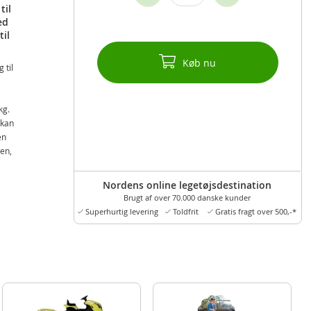
til
ed
til
Køb nu
 til
kg.
 kan
en
len,
Nordens online legetøjsdestination
Brugt af over 70.000 danske kunder
Superhurtig levering
Toldfrit
Gratis fragt over 500,-*
akslet
orens