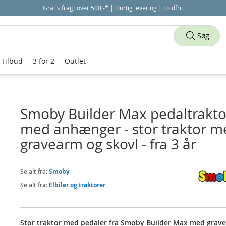
Gratis fragt over 500,-* | Hurtig levering | Toldfrit
Søg
Tilbud
3 for 2
Outlet
Smoby Builder Max pedaltrakto
med anhænger - stor traktor m
gravearm og skovl - fra 3 år
Se alt fra:
Smoby
Se alt fra:
Elbiler og traktorer
Stor traktor med pedaler fra Smoby Builder Max med grav