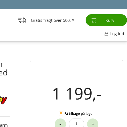
Gratis fragt over
500,-
Kurv
Log ind
r
ed
1 199,-
Få tilbage på lager
-
+
earm