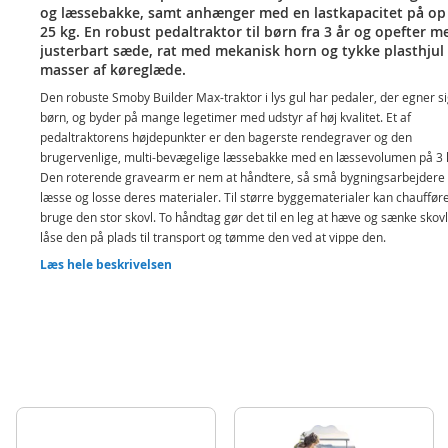
og læssebakke, samt anhænger med en lastkapacitet på op 
25 kg. En robust pedaltraktor til børn fra 3 år og opefter m
justerbart sæde, rat med mekanisk horn og tykke plasthjul 
masser af køreglæde.
Den robuste Smoby Builder Max-traktor i lys gul har pedaler, der egner sig
børn, og byder på mange legetimer med udstyr af høj kvalitet. Et af
pedaltraktorens højdepunkter er den bagerste rendegraver og den
brugervenlige, multi-bevægelige læssebakke med en læssevolumen på 3 
Den roterende gravearm er nem at håndtere, så små bygningsarbejdere
læsse og losse deres materialer. Til større byggematerialer kan chauffør
bruge den stor skovl. To håndtag gør det til en leg at hæve og sænke skov
låse den på plads til transport og tømme den ved at vippe den.
Læs hele beskrivelsen
Stor traktor med børnevenlige pedaler
Med gravearm bagpå
Skovl foran med læssevolumen: 3 kg
Anhænger inkluderet, lastkapacitet: 25 kg
Udover den funktionsrige pedaltraktor, kommer den også med en enkelt-
anhænger for endnu mere sjov og leg. Anhængeren har et rummeligt
læsseområde og kan bære læs på op til 25 kg. Med den medfølgende
koblingspind er det nemt at montere og afmontere anhængeren via trakt