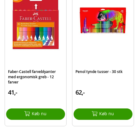
EAN
8720257137312
Mærke
Craft Sensations
Faber-Castell farveblyanter
Penol tynde tusser - 30 stk
med ergonomisk greb - 12
farver
41,-
62,-
Køb nu
Køb nu