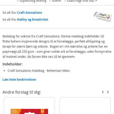
Superhurtig levering
Toldfrit
Gratis fragt over 500,-*
Se alt fra:
Craft Sensations
Se alt fra:
Hobby og kreativitet
Malebog for voksne fra Craft Sensations. Denne malebog indeholder 20
flotte bohem-inspirerede designs til at farvelægge, perfekt afslapning og
terapi for større børn og voksne. Bogen er i A4-størrelse og arkene har en
papirvægt på 250 gsm - som giver solide ark at farvelægge, uden forstyrrelse
af motivet under, da farven ikke ses så let igennem.
Indeholder:
Craft Sensations malebog - Bohemian Vibes
Læs hele beskrivelsen
Detaljer:
Mål: 21 x 29,7 x 0,7 cm
Andre forslag til dig:
Antal sider: 20
Papirvægt: 250 gsm
Produktdetaljer
Model
CR5008/GE BOHEMIAN