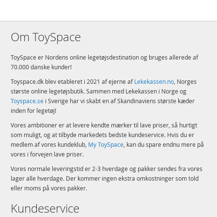
Om ToySpace
ToySpace er Nordens online legetøjsdestination og bruges allerede af
70.000 danske kunder!
Toyspace.dk blev etableret i 2021 af ejerne af
Lekekassen.no
, Norges
største online legetøjsbutik. Sammen med Lekekassen i Norge og
Toyspace.se
i Sverige har vi skabt en af Skandinaviens største kæder
inden for legetøj!
Vores ambitioner er at levere kendte mærker til lave priser, så hurtigt
som muligt, og at tilbyde markedets bedste kundeservice. Hvis du er
medlem af vores kundeklub,
My ToySpace
, kan du spare endnu mere på
vores i forvejen lave priser.
Vores normale leveringstid er 2-3 hverdage og pakker sendes fra vores
lager alle hverdage. Der kommer ingen ekstra omkostninger som told
eller moms på vores pakker.
Kundeservice