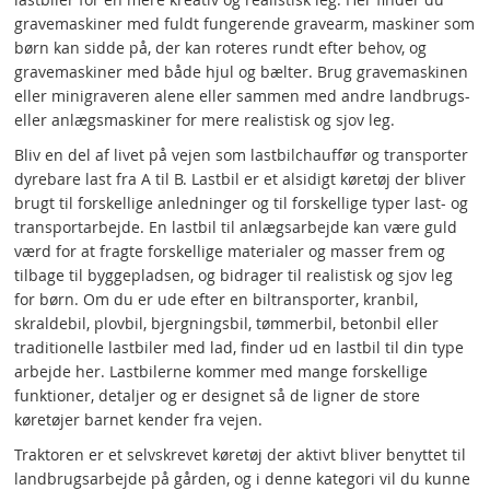
gravemaskiner med fuldt fungerende gravearm, maskiner som
børn kan sidde på, der kan roteres rundt efter behov, og
gravemaskiner med både hjul og bælter. Brug gravemaskinen
eller minigraveren alene eller sammen med andre landbrugs-
eller anlægsmaskiner for mere realistisk og sjov leg.
Bliv en del af livet på vejen som lastbilchauffør og transporter
dyrebare last fra A til B. Lastbil er et alsidigt køretøj der bliver
brugt til forskellige anledninger og til forskellige typer last- og
transportarbejde. En lastbil til anlægsarbejde kan være guld
værd for at fragte forskellige materialer og masser frem og
tilbage til byggepladsen, og bidrager til realistisk og sjov leg
for børn. Om du er ude efter en biltransporter, kranbil,
skraldebil, plovbil, bjergningsbil, tømmerbil, betonbil eller
traditionelle lastbiler med lad, finder ud en lastbil til din type
arbejde her. Lastbilerne kommer med mange forskellige
funktioner, detaljer og er designet så de ligner de store
køretøjer barnet kender fra vejen.
Traktoren er et selvskrevet køretøj der aktivt bliver benyttet til
landbrugsarbejde på gården, og i denne kategori vil du kunne