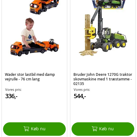
Wader stor lastbil med damp
Bruder John Deere 1270G traktor
vejrulle - 76 cm lang
skovmaskine med 1 træstamme -
02135
Vores pris:
Vores pris:
336,-
544,-
Køb nu
Køb nu