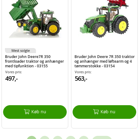
Mest solgte
Bruder John Deere7R 350
Bruder John Deere 7R 350 traktor
frontloader traktor og anhænger
og anhænger med løftearm og 4
med tipfunktion - 03155
tømmerstokke - 03154
Vores pris:
Vores pris:
497,-
563,-
Køb nu
Køb nu
Page