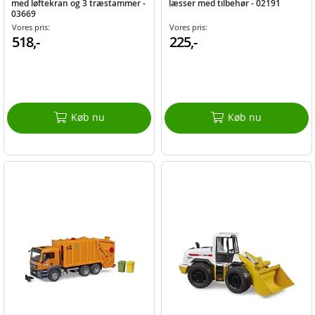
med løftekran og 3 træstammer -
læsser med tilbehør - 02191
03669
Vores pris:
Vores pris:
518,-
225,-
Køb nu
Køb nu