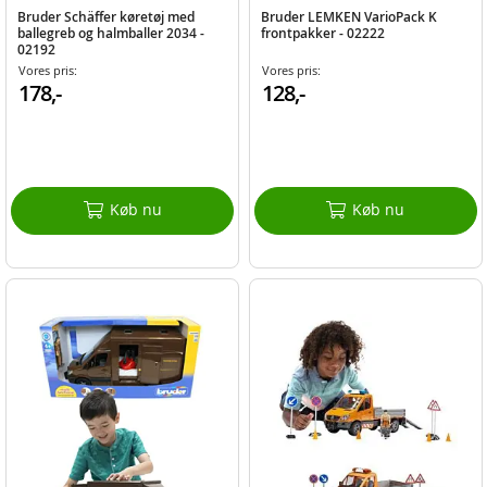
Bruder Schäffer køretøj med
Bruder LEMKEN VarioPack K
ballegreb og halmballer 2034 -
frontpakker - 02222
02192
Vores pris:
Vores pris:
178,-
128,-
Køb nu
Køb nu