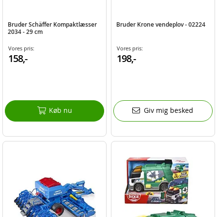
Bruder Schäffer Kompaktlæsser
Bruder Krone vendeplov - 02224
2034 - 29 cm
Vores pris:
Vores pris:
158,-
198,-
Køb nu
Giv mig besked