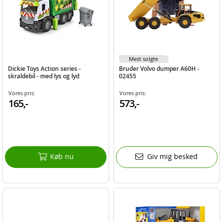
Mest solgte
Dickie Toys Action series -
Bruder Volvo dumper A60H -
skraldebil - med lys og lyd
02455
Vores pris:
Vores pris:
165,-
573,-
Køb nu
Giv mig besked