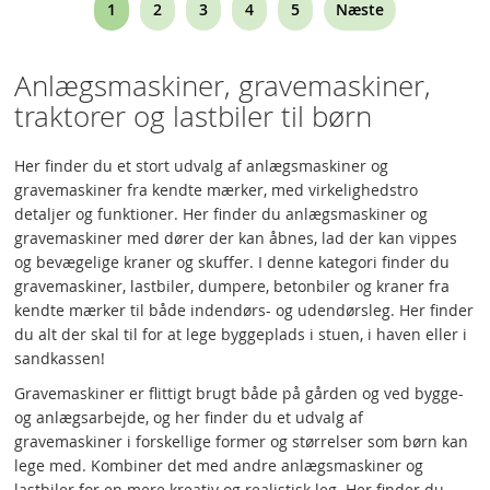
You're
Page
Page
Page
Page
1
2
3
4
5
Næste
currently
reading
Anlægsmaskiner, gravemaskiner,
page
traktorer og lastbiler til børn
Her finder du et stort udvalg af anlægsmaskiner og
gravemaskiner fra kendte mærker, med virkelighedstro
detaljer og funktioner. Her finder du anlægsmaskiner og
gravemaskiner med dører der kan åbnes, lad der kan vippes
og bevægelige kraner og skuffer. I denne kategori finder du
gravemaskiner, lastbiler, dumpere, betonbiler og kraner fra
kendte mærker til både indendørs- og udendørsleg. Her finder
du alt der skal til for at lege byggeplads i stuen, i haven eller i
sandkassen!
Gravemaskiner er flittigt brugt både på gården og ved bygge-
og anlægsarbejde, og her finder du et udvalg af
gravemaskiner i forskellige former og størrelser som børn kan
lege med. Kombiner det med andre anlægsmaskiner og
lastbiler for en mere kreativ og realistisk leg. Her finder du