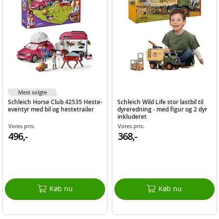
Mest solgte
Schleich Horse Club 42535 Heste-
Schleich Wild Life stor lastbil til
eventyr med bil og hestetrailer
dyreredning - med figur og 2 dyr
inkluderet
Vores pris:
Vores pris:
496,-
368,-
Køb nu
Køb nu