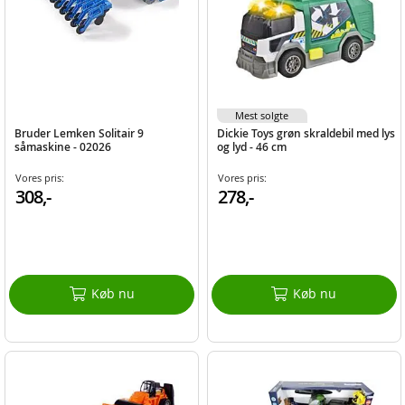
Mest solgte
Bruder Lemken Solitair 9
Dickie Toys grøn skraldebil med lys
såmaskine - 02026
og lyd - 46 cm
Vores pris:
Vores pris:
308,-
278,-
Køb nu
Køb nu