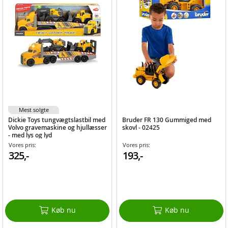
Mest solgte
Dickie Toys tungvægtslastbil med
Bruder FR 130 Gummiged med
Volvo gravemaskine og hjullæsser
skovl - 02425
- med lys og lyd
Vores pris:
Vores pris:
325,-
193,-
Køb nu
Køb nu