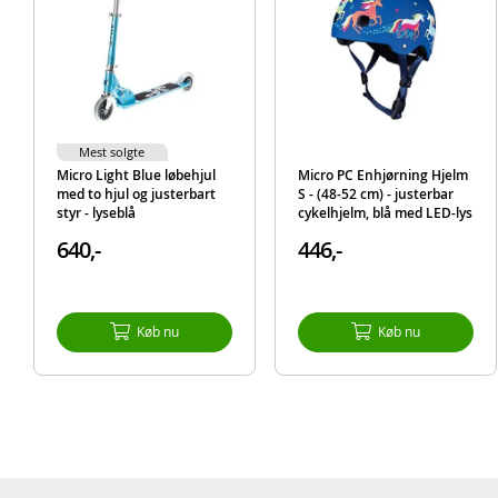
Mest solgte
Micro Light Blue løbehjul
Micro PC Enhjørning Hjelm
med to hjul og justerbart
S - (48-52 cm) - justerbar
styr - lyseblå
cykelhjelm, blå med LED-lys
640,-
446,-
Køb nu
Køb nu