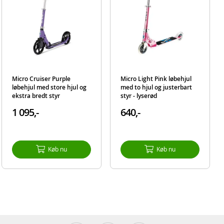
Micro Cruiser Purple
Micro Light Pink løbehjul
løbehjul med store hjul og
med to hjul og justerbart
ekstra bredt styr
styr - lyserød
1 095,-
640,-
Køb nu
Køb nu