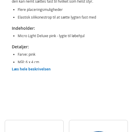
den kan nemt sættes fast til hvilket som helst styr.
Flere placeringsmuligheder
Elastisk silikonestrop til at sætte lygten fast med
Indeholder:
Micro Light Deluxe pink - lygte til løbehjul
Detaljer:
Farve: pink
Mål: 6 x 4 cm
Læs hele beskrivelsen
Produktdetaljer
Model
AC4135
EAN
7630053526436
Mærke
Micro