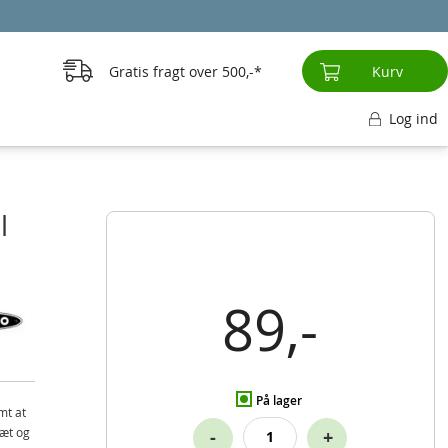
Gratis fragt over
500,-
Kurv
Log ind
l
89,-
På lager
mt at
tæt og
-
+