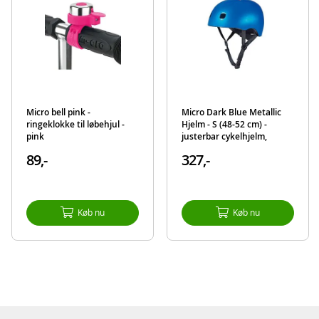
Micro bell pink -
Micro Dark Blue Metallic
ringeklokke til løbehjul -
Hjelm - S (48-52 cm) -
pink
justerbar cykelhjelm,
mørkeblå med LED-lys
89,-
327,-
Køb nu
Køb nu