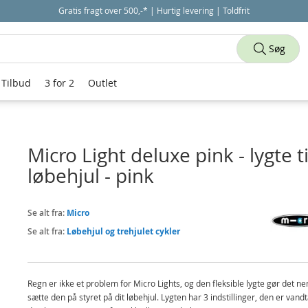
Gratis fragt over 500,-* | Hurtig levering | Toldfrit
Søg
Tilbud
3 for 2
Outlet
Micro Light deluxe pink - lygte ti
løbehjul - pink
Se alt fra:
Micro
Se alt fra:
Løbehjul og trehjulet cykler
Regn er ikke et problem for Micro Lights, og den fleksible lygte gør det ne
sætte den på styret på dit løbehjul. Lygten har 3 indstillinger, den er vand