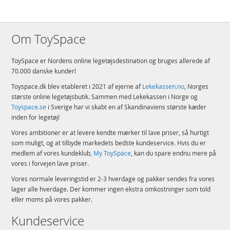
EAN
7640170577181
Mærke
Micro
Om ToySpace
ToySpace er Nordens online legetøjsdestination og bruges allerede af
70.000 danske kunder!
Toyspace.dk blev etableret i 2021 af ejerne af
Lekekassen.no
, Norges
største online legetøjsbutik. Sammen med Lekekassen i Norge og
Toyspace.se
i Sverige har vi skabt en af Skandinaviens største kæder
inden for legetøj!
Vores ambitioner er at levere kendte mærker til lave priser, så hurtigt
som muligt, og at tilbyde markedets bedste kundeservice. Hvis du er
medlem af vores kundeklub,
My ToySpace
, kan du spare endnu mere på
vores i forvejen lave priser.
Vores normale leveringstid er 2-3 hverdage og pakker sendes fra vores
lager alle hverdage. Der kommer ingen ekstra omkostninger som told
eller moms på vores pakker.
Kundeservice