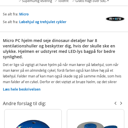
Superhurtig levering
Toldfrit
Gratis fragt over 500,-*
Se alt fra:
Micro
Se alt fra:
Løbehjul og trehjulet cykler
Micro PC hjelm med seje dinosaur-detaljer har 8
ventilationshuller og beskytter dig, hvis der skulle ske en
ulykke. Hjelmen er udstyret med LED-lys bagpå for bedre
synlighed.
Det er lige så vigtigt at have hjelm på når man kører på løbehjul, som når
man kører på en almindelig cykel, fordi farten også kan blive høj på et
løbehjul. Falder man af kan man også skade sig på samme måde, som hvis
man falder af en cykel. Derfor er det vigtigt at bruge hjelm, og det sikrer
barnet mod hovedskader. Hjelmen fra Micro er blå med seje "dino-pigge" og
Læs hele beskrivelsen
dinosaur motiv på siden. Man kan nemt tilpasse hjelmen, ved at bruge hjulet
bagpå og sidestropperne.
Andre forslag til dig:
Micros hjelme opfylder lovens sikkerhedskrav (EN1078) og kan også bruges
til cykel, skateboard og rulleskøjter. Hjelmene leveres i flere seje farver og
de har en god pasform. Den rigtige størrelse finder man ved at måle
brugerens hovedomkreds. Hjelmene har let tilpasning indenfor givet