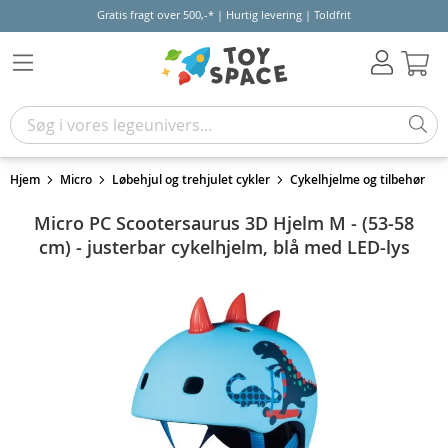
Gratis fragt over 500,-* | Hurtig levering | Toldfrit
Kur
Hjem
Micro
Løbehjul og trehjulet cykler
Cykelhjelme og tilbehør
Micro PC Scootersaurus 3D Hjelm M - (53-58
cm) - justerbar cykelhjelm, blå med LED-lys